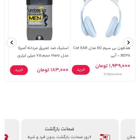
هدفون بی سیم XO مدل Cat EAR
استیک ضد تعریق مردانه آمبرلا
BE38 - آبی
مدل Hero حجم 75 میلی لیتری
گرم
3,230,000 تومان
1,939,000 تومان
10,000
1,109,000 تومان
خرید
خرید
خرید
183,000 تومان
خرید
4,740,000
2,950,000
ضمانت بازگشت
ن ممکن
7روز ضمانت بازگشت بدون قید و شرط