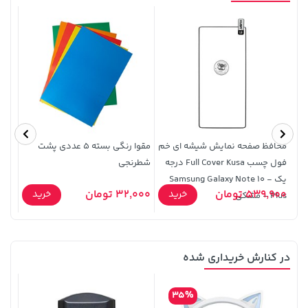
141,000 تومان
خرید
27,480,000 تومان
خرید
165,900
محافظ صفحه نمایش شیشه ای خم
مقوا رنگی بسته 5 عددی پشت
پاستل 
فول چسب Full Cover Kusa درجه
شطرنجی
یک - Samsung Galaxy Note 10
539,900 تومان
32,000 تومان
9,000
خرید
خرید
Plus - مشکی
در کنارش خریداری شده
1,579,000 تومان
خرید
56,080,000 تومان
خرید
2,275,000
35%