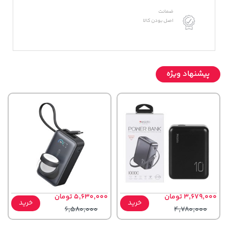
ضمانت
اصل بودن کالا
پیشنهاد ویژه
3,679,000 تومان
5,630,000 تومان
خرید
خرید
6,580,000
4,780,000