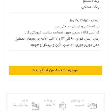
برند
تسکو
:
رنگ
مشکی
:
ارسال
نهایتا یک روز
:
بسته بندی و ارسال
سیتی مهر
:
گارانتی کالا
سیتی مهر ، ضمانت سلامت فیزیکی کالا
:
زمان ارسال فوری
9 الی 13 و 17 الی 22 به جز روزهای تعطیل
:
محل توزیع فوری
کاشان ، آران و بیدگل و حومه
:
موجود شد به من اطلاع بده
امکان تحویل
7 روز هفته
امکان
اکسپرس
24 ساعته
پرداخت در محل