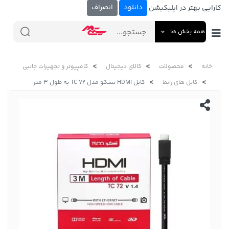
دانلود
انصراف
کارایی بهتر در اپلیکیشن
همه بخش ها
خانه
محصولات
کالای دیجیتال
کامپیوتر و تجهیزات جانبی
کابل های رابط
کابل HDMI تسکو مدل TC 72 به طول 3 متر