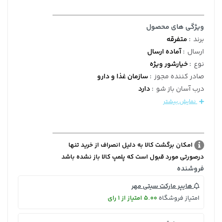
ویژگی های محصول
برند
:
متفرقه
ارسال
:
آماده ارسال
نوع
:
خیارشور ویژه
صادر کننده مجوز
:
سازمان غذا و دارو
درب آسان باز شو
:
دارد
نمایش بیشتر
امکان برگشت کالا به دلیل انصراف از خرید تنها
درصورتی مورد قبول است که پلمپ کالا باز نشده باشد
فروشنده
هایپر مارکت سیتی مهر
امتیاز فروشگاه
5.00 امتیاز از 1 رای