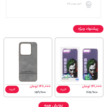
اصل بودن کالا
پیشنهاد ویژه
141,000 تومان
148,000 تومان
خرید
خرید
159,900
165,900
نمایش همه