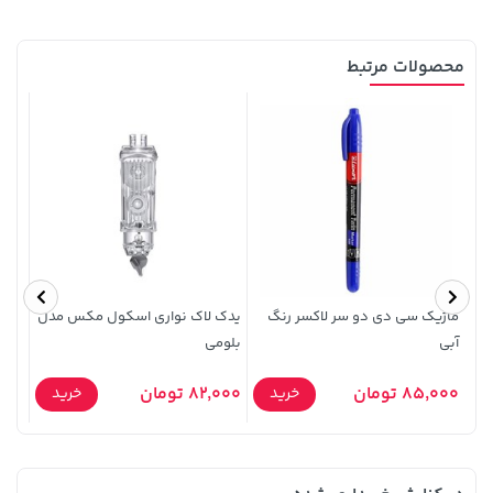
محصولات مرتبط
1,849,000 تومان
141,000 تومان
خرید
خرید
165,900
2,179,000
ماژیک سی دی دو سر لاکسر رنگ
یدک لاک نواری اسکول مکس مدل
آبی
بلومی
میلی
85,000 تومان
82,000 تومان
5,000
خرید
خرید