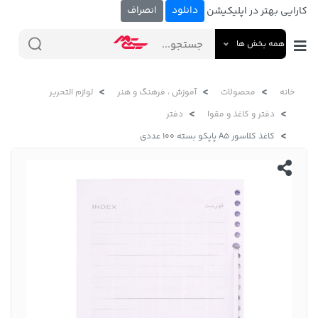
دانلود
انصراف
کارایی بهتر در اپلیکیشن
همه بخش ها
خانه
محصولات
آموزش ، فرهنگ و هنر
لوازم التحریر
دفتر و کاغذ و مقوا
دفتر
کاغذ کلاسور A5 پاپکو بسته 100 عددی