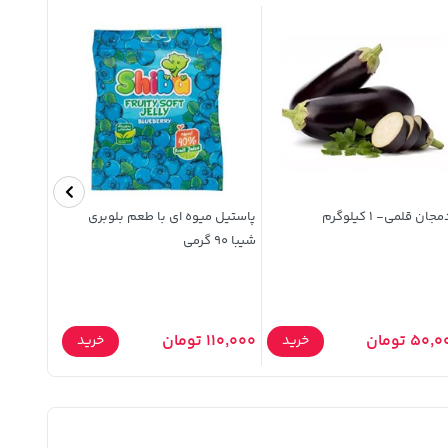
جان قلمی- 1 کیلوگرم
پاستیل میوه ای با طعم بلوبری
شیبا 90 گرمی
میلی لیتر
50 تومان
110,000 تومان
83,400 تومان
خرید
خرید