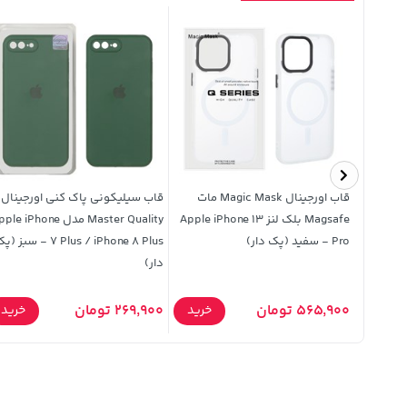
 ای
قاب اورجینال Magic Mask مات
قاب سیلیکونی پاک کنی اورجینال
Ful
Magsafe بلک لنز Apple iPhone 13
Master Quality مدل e iPhone
Apple iPhon /
Pro - سفید (پک دار)
7 Plus / iPhone 8 Plus - سبز 
دار)
565,900 تومان
269,900 تومان
خرید
خرید
خرید