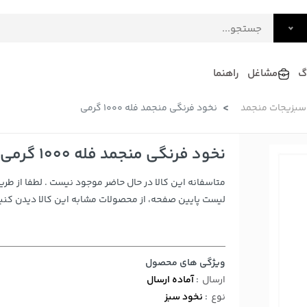
گ
مشاغل
راهنما
سبزیجات منجمد
نخود فرنگی منجمد فله 1000 گرمی
فرش
گلاب و عرقیات
فرآورده های لبنی
دکوراسیون داخلی و تزئینی
نخود فرنگی منجمد فله 1000 گرمی
سرو و پذیرایی
متاسفانه این کالا در حال حاضر موجود نیست . لطفا از طری
لوازم حیوانات خانگی
لیست پایین صفحه، از محصولات مشابه این کالا دیدن کنید
ویژگی های محصول
ارسال
:
آماده ارسال
نوع
:
نخود سبز