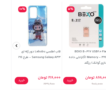
10%
5%
BEXO B-317 USB2.0 Fl
قاب اطلسی Labubu دور ژله ای
Memory - 32GB (گارانتی داده
Samsung Galaxy A33 - طرح 196
ازی آواتک) رزگلد
دار)
868, تومان
216,000 تومان
خرید
خرید
449,900 توما
239,900
908,000