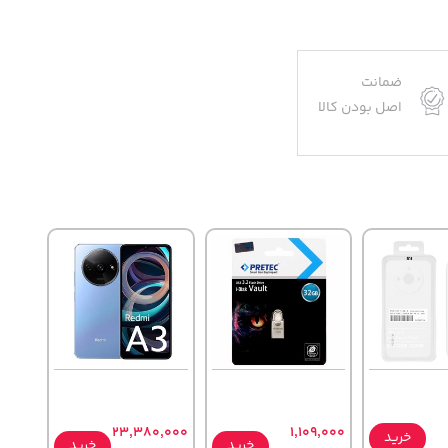
ضمانت
اصل بودن کالا
23,380,000
1,109,000
خرید
خرید
خرید