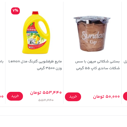
7%
یل
بستنی شکلاتی میهن با سس
مایع ظرفشویی گلرنگ مدل Lemon
بادم
شکلات ساندی کاپ 55 گرمی
وزن 3500 گرمی
553,440 تومان
خرید
50,000 تومان
,000
خرید
553,440