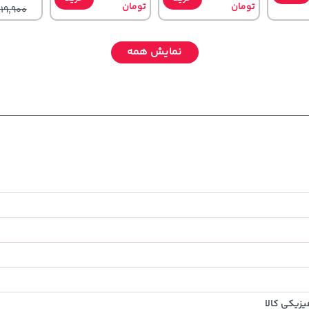
تومان
تومان
219,900
نمایش همه
141,000
607,800
,980,000
خرید
تومان
خرید
تومان
خرید
تومان
165,900
659,900
زیکی کالا