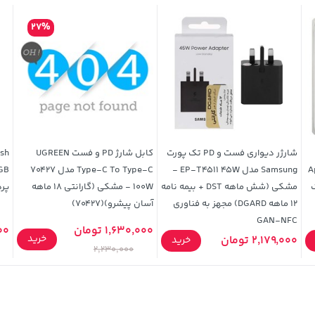
27%
شارژر دیواری فست و PD تک پورت
کابل شارژ PD و فست UGREEN
ash
Appl
Samsung مدل EP-T4511 45W -
Type-C To Type-C مدل 70427
(پک
مشکی (شش ماهه DST + بیمه نامه
100W - مشکی (گارانتی 18 ماهه
پرد
12 ماهه DGARD) مجهز به فناوری
آسان پیشرو)(70427)
GAN-NFC
1,630,000 تومان
000
خرید
2,179,000 تومان
خرید
2,230,000