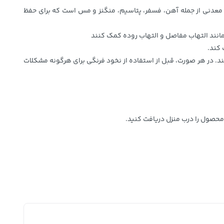
ین‌های مهمی مانند ویتامین C، ویتامین K و ویتامین B6 است. همچنین، حاوی مواد معدنی از جمله آهن، فسفر، پتاسیم، منگنز و مس است که برای حفظ
مانند التهاب مفاصل و التهاب روده کمک کنند
کند.
می‌تواند در کنترل قند خون مفید باشد و در کاهش خطر ابتلا به دیابت نوع 2 و مدیریت آن کمک کند. در هر صورت، قبل از استفاده از نخود فرنگی برای هرگونه مشکلات