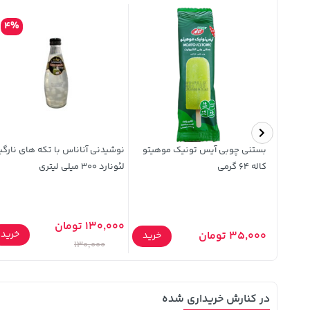
4%
بستنی چوبی آیس تونیک موهیتو
نوشیدنی آناناس با تکه های نارگ
کاله 64 گرمی
لئونارد 300 میلی لیتری
130,000 تومان
خرید
35,000 تومان
خرید
خرید
130,000
در کنارش خریداری شده