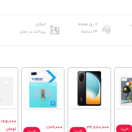
7 روز هفته
امکان
24 ساعته
پرداخت در محل
185,000
1,109,000
23,880,000
خرید
تومان
خرید
خرید