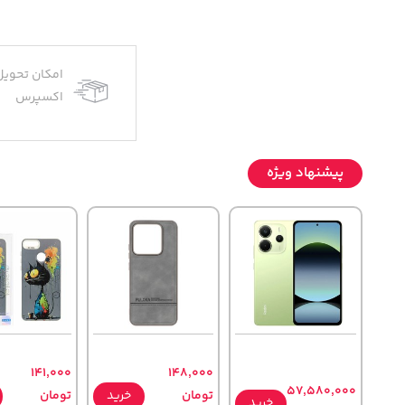
امکان تحویل
اکسپرس
پیشنهاد ویژه
141,000
148,000
57,580,000
تومان
خرید
تومان
خرید