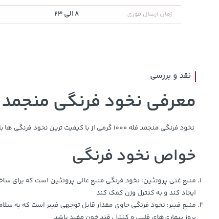
8 الی 23
زمان ارسال فوری
68,080,000
2,729,000
45,080,000
خرید
خرید
تومان
تومان
تومان
نقد و بررسی
معرفی نخود فرنگی منجمد فله 1000 
نخود فرنگی منجمد فله 1000 گرمی از با کیفیت ترین نخود فرنگی ها با بهترین روش بسته بندی و به صورت فله به فروش میرسد. این محصول به صورت کاملا بهداشتی تولید و بسته بندی شده است.
خواص نخود فرنگی
منبع غنی پروتئین: نخود فرنگی منبع عالی پروتئین است که برای ساخ
ایجاد کند و به کنترل وزن کمک کند
منبع فیبر: نخود فرنگی حاوی مقدار قابل توجهی فیبر است که به سلا
بروز بیماری‌های قلبی و کنترل قند خون مفید باشد