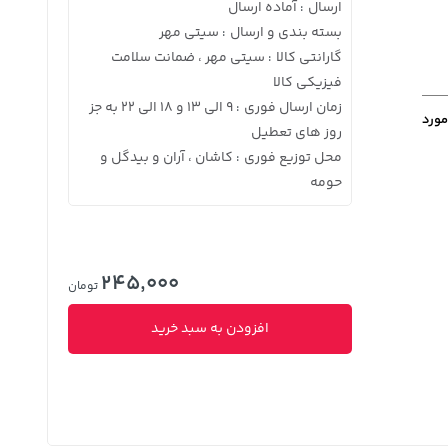
ارسال
آماده ارسال
:
بسته بندی و ارسال
سیتی مهر
:
گارانتی کالا
سیتی مهر ، ضمانت سلامت
:
فیزیکی کالا
زمان ارسال فوری
9 الی 13 و 18 الی 22 به جز
:
مورد
روز های تعطیل
محل توزیع فوری
کاشان ، آران و بیدگل و
:
حومه
245,000
تومان
افزودن به سبد خرید