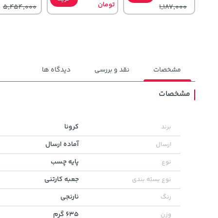
تومان
5,454,000
1,187,000
مشخصات
نقد و بررسی
دیدگاه ها
مشخصات
238,000
1,579,000
27,580,000
تومان
خرید
تومان
خرید
کرونا
برند
تومان
289,900
2,275,000
آماده ارسال
ارسال
پایه چسب
نوع
جعبه کارتنی
نوع بسته بندی
نارنجی
رنگ
635 گرم
وزن