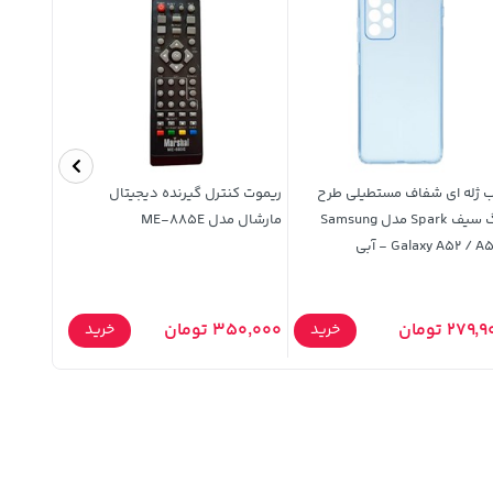
 ژله ای شفاف مستطیلی طرح
ریموت کنترل گیرنده دیجیتال
دراژه شکل
مگ سیف Spark مدل Samsung
مارشال مدل ME-885E
شیرین عسل 75 
Galaxy A52 / A - آبی
43,000 تومان
279 تومان
350,000 تومان
خرید
خرید
,000