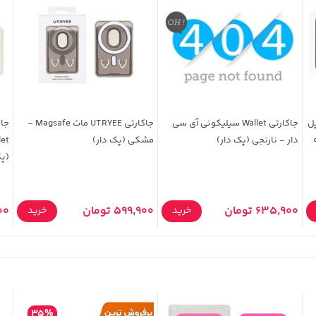
وگودار Magsafe اپل
جاکارتی Wallet سیلیکونی آی سی
جاکارتی UTRYEE مات Magsafe -
ه
دار - نارنجی (پک دار)
مشکی (پک دار)
(پک
635,900 تومان
599,900 تومان
,000
خرید
خرید
35%