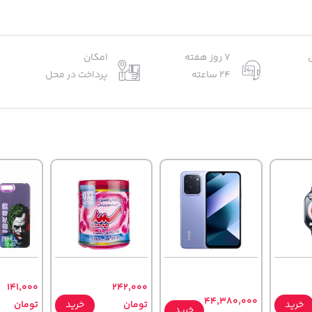
7 روز هفته
امکان
24 ساعته
پرداخت در محل
141,000
242,000
44,380,000
خرید
تومان
خرید
تومان
خرید