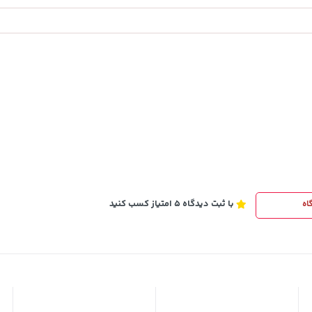
141,000
خرید
تومان
خرید
165,900
با ثبت دیدگاه 5 امتیاز کسب کنید
اه