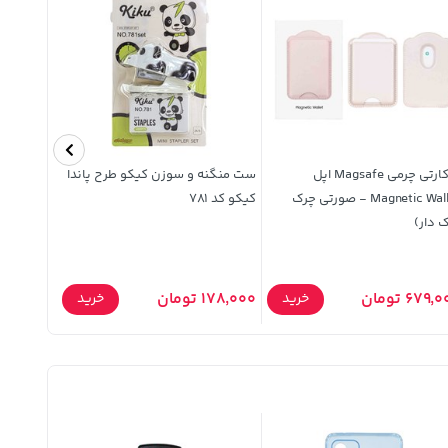
جاکارتی چرمی Magsafe اپل
ست منگنه و سوزن کیکو طرح پاندا
Magnetic Wallet - صورتی چرک
کیکو کد 781
N77
 دار)
679 تومان
178,000 تومان
137,000 توما
خرید
خرید