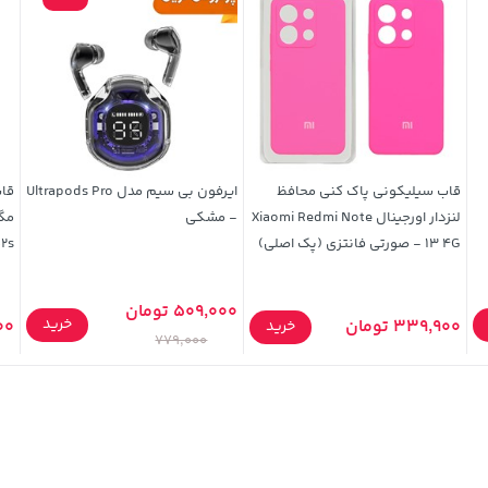
قاب سیلیکونی پاک کنی محافظ
ایرفون بی سیم مدل Ultrapods Pro
قاب
لنزدار اورجینال Xiaomi Redmi Note
- مشکی
13 4G - صورتی فانتزی (پک اصلی)
52s
509,000 تومان
خرید
339,900 تومان
,900
خرید
779,000