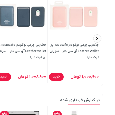
جاکارتی چرمی لوگودار Magsafe اپل
جاکارتی چرمی ل
Leather Wallet آی سی دار - صورتی
Leather Wallet آی سی دار - سرم
(پک دار)
ای (پک دار)
1,008,900 تومان
1,008,900 تومان
خرید
خرید
خرید
در کنارش خریداری شده
5%
12%
4%