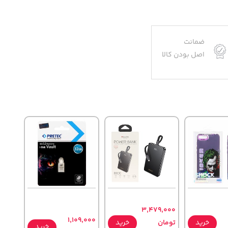
ضمانت
اصل بودن کالا
3,479,000
1,109,000
خرید
تومان
خرید
خرید