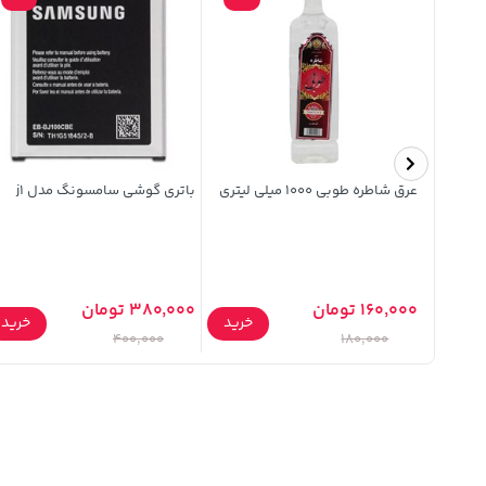
 رنگ
عرق شاطره طوبی 1000 میلی لیتری
باتری گوشی سامسونگ مدل j1
160,000 تومان
380,000 تومان
خرید
خرید
خرید
400,000
180,000