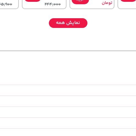
تومان
65,900
244,000
نمایش همه
315,900
56,080,000
701,000
خرید
خرید
خرید
تومان
تومان
تومان