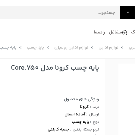
گ
مشاغل
راهنما
ریر
لوازم اداری
لوازم اداری رومیزی
پایه چسب
پایه چسب کرون
فرش
گلاب و عرقیات
فرآورده های لبنی
دکوراسیون داخلی و تزئینی
پایه چسب کرونا مدل Core.750
سرو و پذیرایی
لوازم حیوانات خانگی
ویژگی های محصول
برند
:
کرونا
ارسال
:
آماده ارسال
نوع
:
پایه چسب
نوع بسته بندی
:
جعبه کارتنی