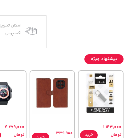
امکان تحویل
اکسپرس
پیشنهاد ویژه
4,279,000
1,143,000
339,900
تومان
خرید
تومان
خرید