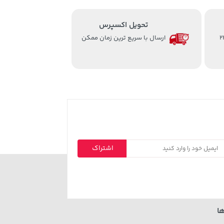
تحویل اکسپرس
از ساعت 8 الی 24
ارسال با سریع ترین زمان ممکن
اشتراک
ا