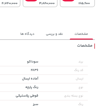
4,740,000
3,820,000
165,900
مشخصات
نقد و بررسی
دیدگاه ها
مشخصات
5,630,000
70,000
1,849,000
تومان
خرید
تومان
خرید
تومان
سوداکو
برند
6,580,000
90,000
2,179,000
2836
کد رنگ
آماده ارسال
ارسال
رنگ پارچه
نوع
قوطی پلاستیکی
نوع بسته بندی
سبز
رنگ