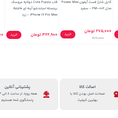
کابل شارژ فست آیفون Power Max
قاب Cute Puppy دولایه عروسک
مدل PM-002 - سفید
برجسته استندشو آینه ای Apple
iPhone 17 Pro Max - زرد
275,000 تومان
خرید
322,900 تومان
900
خرید
319,000
اصالت کالا
پشتیبانی آنلاین
ضمانت اصل بودن کالا با
همه روزه، 
بهترین کیفیت
پاسخگوی شما هستیم