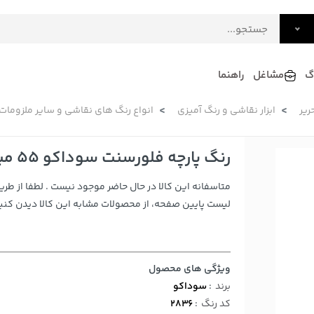
گ
مشاغل
راهنما
ریر
ابزار نقاشی و رنگ آمیزی
انواع رنگ های نقاشی و سایر ملزومات
فرش
گلاب و عرقیات
فرآورده های لبنی
دکوراسیون داخلی و تزئینی
رنگ پارچه فلورسنت سوداکو 55 میلی لیتری کد 2836
سرو و پذیرایی
متاسفانه این کالا در حال حاضر موجود نیست . لطفا از طری
لوازم حیوانات خانگی
لیست پایین صفحه، از محصولات مشابه این کالا دیدن کنید
ویژگی های محصول
برند
:
سوداکو
کد رنگ
:
2836