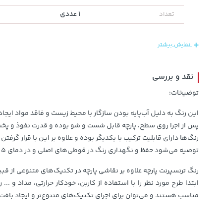
1 عددی
تعداد
607,800
129,000
22,580,000
تومان
خرید
تومان
خرید
تومان
659,900
145,900
نمایش بیشتر
نقد و بررسی
توضیخات:
این رنگ به دلیل آب‌پایه بودن سازگار با محیط زیست و فاقد مواد ایجاد
پس از اجرا روی سطح، پارچه قابل شست و شو بوده و قدرت نفوذ و پخش ر
رنگ‌ها دارای قابلیت ترکیب با یکدیگر بوده و علاوه بر این با قرار گرفتن 19 رنگ در دسته ترنسپرنتِ این محصول متنوع‌ترین انتخاب رنگی به مصرف‌کننده ارائه شده است.
توصیه می‌شود حفظ و نگهداری رنگ در قوطی‌های اصلی و در دمای 5 الی 25 درجه سانتیگراد انجام پذیرد. برای تثبیت بهتر، می‌توانید 72 ساعت پس از اجرا پارچه را از پشت به صورت بدون بخار، اتو کنید.
رنگ ترنسپرنت پارچه علاوه بر نقاشی پارچه در تکنیک‌های متنوعی از قبیل 
ابتدا طرح مورد نظر را با استفاده از کاربن، خودکار حرارتی، مداد و ..
مناسب هستند و می‌توان برای اجرای تکنیک‌های متنوع‌تر و ایجاد بافت‌