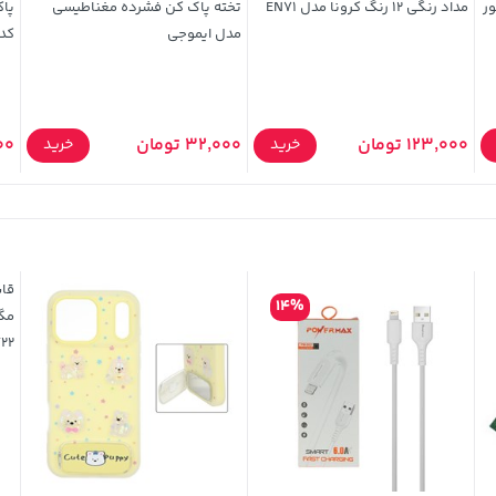
ور
مداد رنگی 12 رنگ کرونا مدل EN71
تخته پاک کن فشرده مغناطیسی
مدل ایموجی
کد 3
123,000 تومان
32,000 تومان
,000
خرید
خرید
14%
/ 22