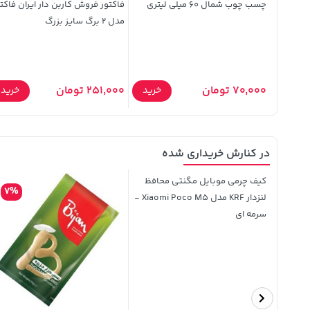
چسب چوب شمال 60 میلی لیتری
فاکتور فروش کاربن دار ایران فاکت
مدل 2 برگ سایز بزرگ
70,000 تومان
251,000 تومان
خرید
خرید
خرید
در کنارش خریداری شده
کیف چرمی موبایل مگنتی محافظ
7%
لنزدار KRF مدل Xiaomi Poco M5 -
سرمه ای