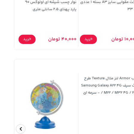
پاکت مقوایی سایز A3 بسته 1 عددی
نوار چسب شیشه ای اولوکس 90
3
یارد پهنای 2.5 سانتی متری
سایز A4 بسته 20 عددی
10 تومان
40,000 تومان
78,000 تومان
خرید
خرید
قاب Armor لنز متال Texture طرح
مگ سیف Samsung Galaxy A22 4G
M22 / M32 4G / F - سرمه ای