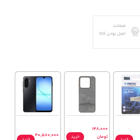
ضمانت
اصل بودن کالا
148,000
40,580,000
تومان
خرید
خرید
خرید