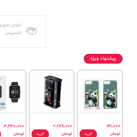
امکان تحویل
اکسپرس
پیشنهاد ویژه
3,230,000
2,679,000
141,000
تومان
خرید
تومان
خرید
تومان