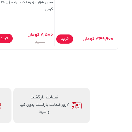
یتی تک
سس هزار جزیره تک نفره بیژن 20
گرمی
7,500 تومان
خرید
349,900 تومان
خرید
خرید
8,000
ضمانت بازگشت
7روز ضمانت بازگشت بدون قید
و شرط