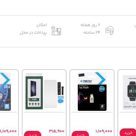
7 روز هفته
امکان
24 ساعته
پرداخت در محل
1,109,000
315,900
1,109,000
خرید
خرید
خرید