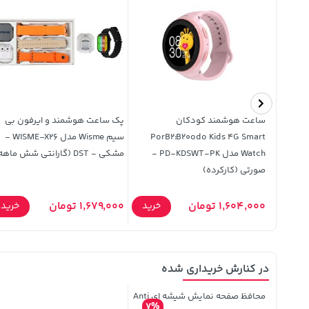
M1
ساعت هوشمند کودکان
پک ساعت هوشمند و ایرفون بی
PorB2:B20odo Kids 4G Smart
سیم Wisme مدل WISME-X26 -
Watch مدل PD-KDSWT-PK -
مشکی - DST (گارانتی شش ماهه)
صورتی (کارکرده)
خرید
1,604,000 تومان
1,679,000 تومان
خرید
خرید
در کنارش خریداری شده
محافظ صفحه نمایش شیشه ای Anti
7%