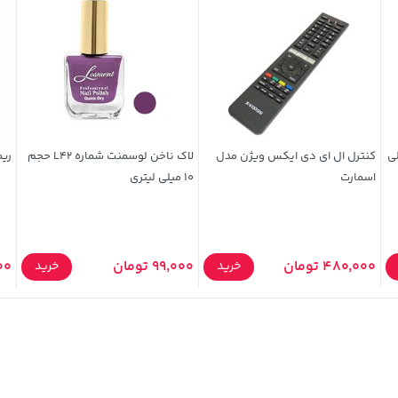
لی
کنترل ال ای دی ایکس ویژن مدل
لاک ناخن لوسمنت شماره L42 حجم
ریم
اسمارت
10 میلی لیتری
480,000 تومان
99,000 تومان
000
خرید
خرید