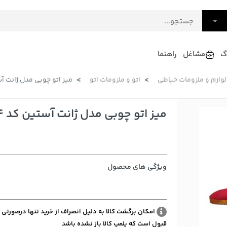
گ
مشاغل
راهنما
لوازم و ملزومات خیاطی
اتو و ملزومات اتو
میز اتو چوبی مدل ژانت آس
فرش
گلاب و عرقیات
فرآورده های لبنی
دکوراسیون داخلی و تزئینی
میز اتو چوبی مدل ژانت آستین کد 04
سرو و پذیرایی
لوازم حیوانات خانگی
ویژگی های محصول
امکان برگشت کالا به دلیل انصراف از خرید تنها درصورتی 
قبول است که پلمپ کالا باز نشده باشد