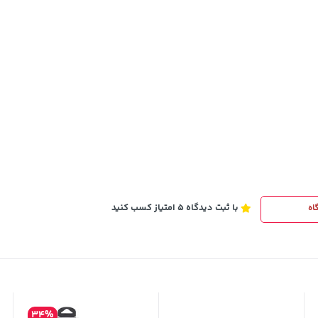
5,630,000
خرید
تومان
خرید
6,580,000
با ثبت دیدگاه 5 امتیاز کسب کنید
اه
34%