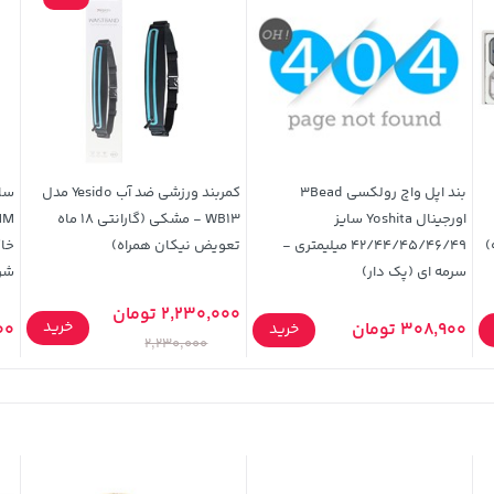
بند اپل واچ رولکسی 3Bead
کمربند ورزشی ضد آب Yesido مدل
اورجینال Yoshita سایز
WB13 - مشکی (گارانتی 18 ماه
42/44/45/46/49 میلیمتری -
تعویض نیکان همراه)
سرمه ای (پک دار)
شر
2,230,000 تومان
خرید
308,900 تومان
000
خرید
2,230,000