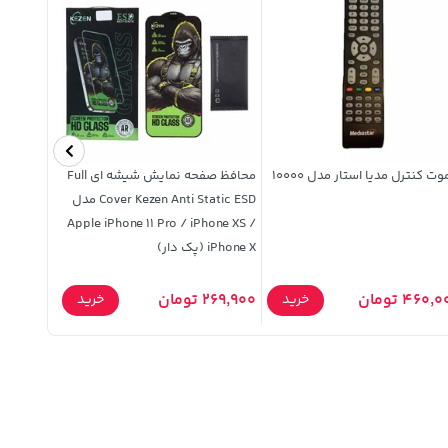
وت کنترل مدیا استار مدل 10000
محافظ صفحه نمایش شیشه ای Full
Cover Kezen Anti Static ESD مدل
TH 5153 - مشکی آبی
Apple iPhone 11 Pro / iPhone XS /
iPhone X (پک دار)
2,949,000 ت
460, تومان
269,900 تومان
خرید
خرید
,000