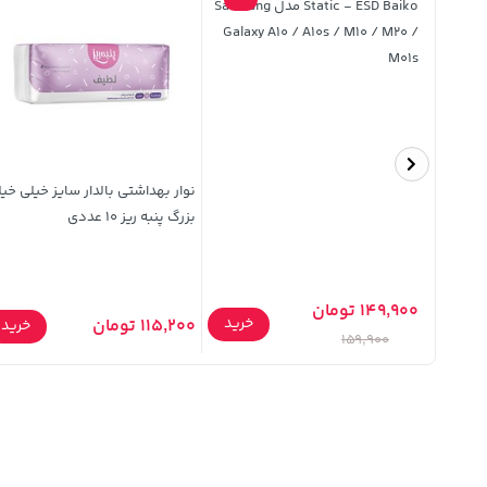
Static - ESD Baiko مدل Samsung
Galaxy A10 / A10s / M10 / M20 /
M01s
نوشتاری
نوار بهداشتی بالدار سایز خیلی خی
بزرگ پنبه ریز 10 عددی
149,900 تومان
خرید
115,200 تومان
خرید
خرید
159,900