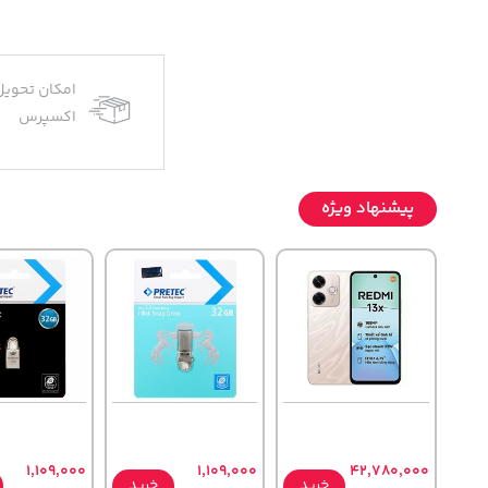
امکان تحویل
اکسپرس
پیشنهاد ویژه
1,109,000
1,109,000
42,780,000
خرید
خرید