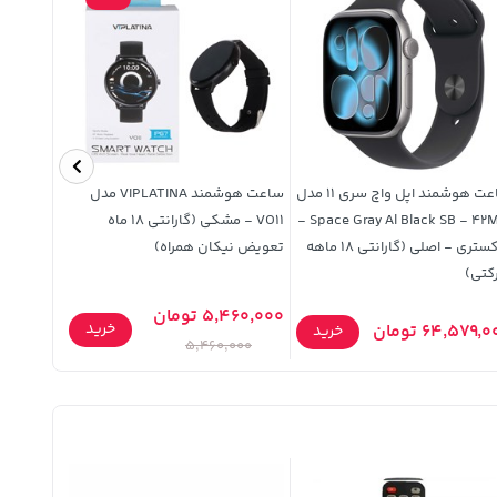
ساعت هوشمند اپل واچ سری 11 مدل
ساعت هوشمند VIPLATINA مدل
نایک زوم
Space Gray Al Black SB - 42MM -
VO11 - مشکی (گارانتی 18 ماه
خاکستری - اصلی (گارانتی 18 ماهه
تعویض نیکان همراه)
کتی)
5,460,000 تومان
خرید
64,579, تومان
5,800,000 ت
خرید
5,460,000