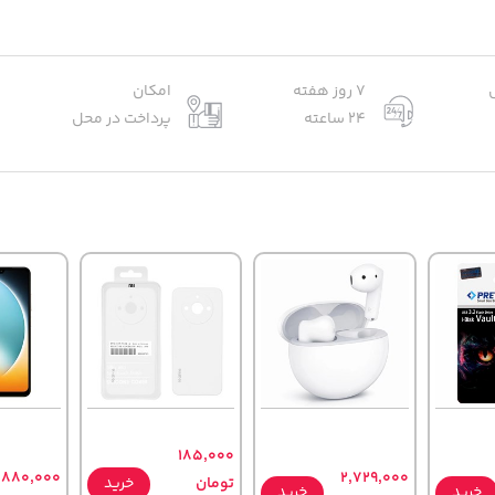
7 روز هفته
امکان
24 ساعته
پرداخت در محل
185,000
,880,000
2,729,000
تومان
خرید
خرید
خرید