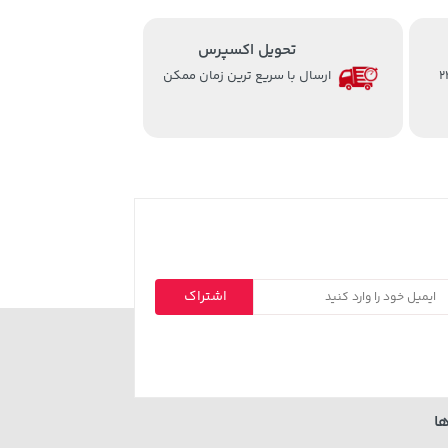
تحویل اکسپرس
از ساعت 8 الی 24
ارسال با سریع ترین زمان ممکن
اشتراک
ا