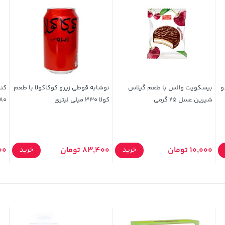
و
بیسکویت والس با طعم گیلاس
نوشابه قوطی زیرو کوکاکولا با طعم
کنس
شیرین عسل 25 گرمی
کولا 330 میلی لیتری
380 گ
10,000 تومان
83,400 تومان
,900
خرید
خرید