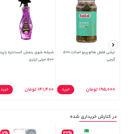
ترشی فلفل هالوپینو اصالت 570
شیشه شوی بنفش کنسانتره راپید
گرمی
500 میلی لیتری
195,000 تومان
141,400 تومان
خرید
خرید
خرید
در کنارش خریداری شده
11%
32%
10%