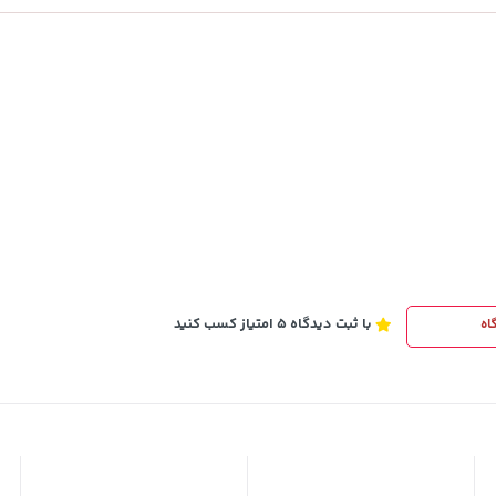
154,000
تومان
خرید
خرید
171,500
با ثبت دیدگاه 5 امتیاز کسب کنید
اه