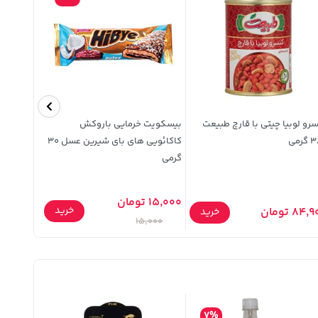
رو لوبیا چیتی با قارچ طبیعت
بیسکویت خرمایی باروکش
رمی
کاکائویی های بای شیرین عسل 30
پگاه 400 گرمی
گرمی
15,000 تومان
خرید
84 تومان
203,000 توما
خرید
15,000
7%