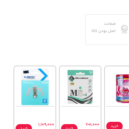
ضمانت
اصل بودن کالا
1,109,000
701,000
خرید
خرید
خرید