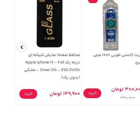
شربت کاسنی طوبی 1000 میلی
محافظ صفحه نمایش شیشه ای
ری
درجه یک Apple iphone 16 - Full
مدل Realme C55 - قهوه ای روشن
Cover OG - ESD OVOG - مشکی
(بدون پک)
300, تومان
خرید
149,900 تومان
199,900 تومان
خرید
320,000