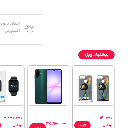
امکان تحویل
اکسپرس
پیشنهاد ویژه
3,230,000
141,000
35,980,000
تومان
خرید
تومان
خرید