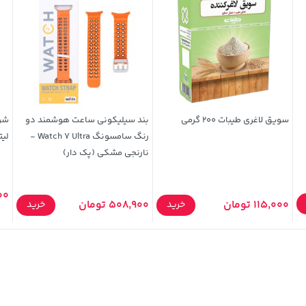
سویق لاغری طیبات 200 گرمی
بند سیلیکونی ساعت هوشمند دو
رنگ سامسونگ Watch 7 Ultra -
لیت
نارنجی مشکی (پک دار)
000
115,000 تومان
508,900 تومان
خرید
خرید