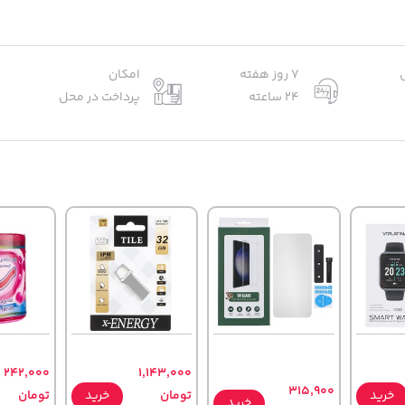
7 روز هفته
امکان
24 ساعته
پرداخت در محل
242,000
1,143,000
315,900
خرید
تومان
خرید
تومان
خرید