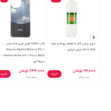
کیا مدل
دوغ بدون گاز با طعم پونه و نعنا
قاب Hello طرح جین Ice مدل
کاله 1500 میلی لیتری
Xiaomi Redmi Note 10 4G /
Redmi Note 10S / Poco M5S -
سرمه ای
99,000 تومان
244,000 تومان
خرید
خرید
خرید
271,900
145,000