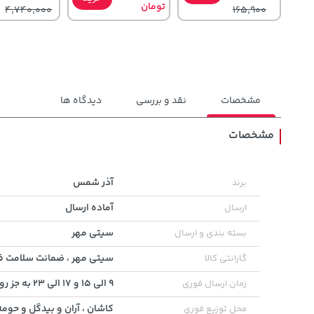
تومان
4,740,000
165,900
مشخصات
نقد و بررسی
دیدگاه ها
مشخصات
1,509,000
141,000
129,000
تومان
خرید
تومان
خرید
تومان
آذر شمس
برند
1,959,000
165,900
145,900
آماده ارسال
ارسال
سیتی مهر
بسته بندی و ارسال
سیتی مهر ، ضمانت سلامت فی
گارانتی کالا
9 الی 15 و 17 الی 23 به جز روز های تعطیل
زمان ارسال فوری
کاشان ، آران و بیدگل و حومه
محل توزیع فوری