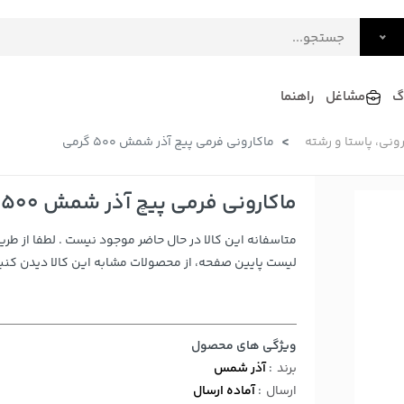
گ
مشاغل
راهنما
ونی، پاستا و رشته
ماکارونی فرمی پیچ آذر شمش 500 گرمی
فرش
گلاب و عرقیات
فرآورده های لبنی
دکوراسیون داخلی و تزئینی
ماکارونی فرمی پیچ آذر شمش 500 گرمی
سرو و پذیرایی
متاسفانه این کالا در حال حاضر موجود نیست . لطفا از طری
لوازم حیوانات خانگی
لیست پایین صفحه، از محصولات مشابه این کالا دیدن کنید
ویژگی های محصول
برند
:
آذر شمس
ارسال
:
آماده ارسال