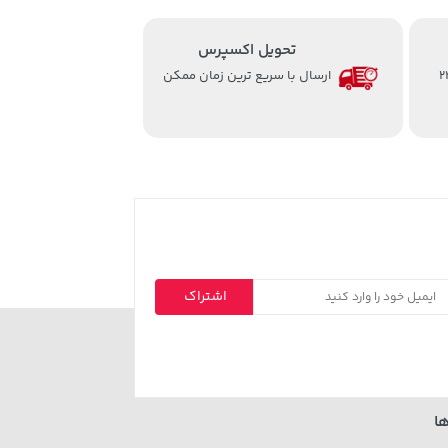
تحویل اکسپرس
از ساعت 8 الی 24
ارسال با سریع ترین زمان ممکن
اشتراک
ا