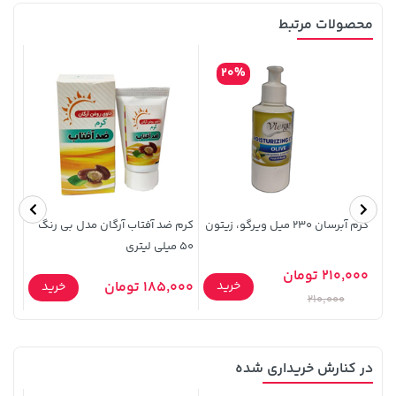
محصولات مرتبط
20%
100,000 تومان
خرید
40,580,000 تومان
خرید
120,000
کرم آبرسان ۲۳۰ میل ویرگو، زیتون
کرم ضد آفتاب آرگان مدل بی رنگ
کرم 
50 میلی لیتری
hea butter
210,000 تومان
71,600
خرید
185,000 تومان
خرید
210,000
در کنارش خریداری شده