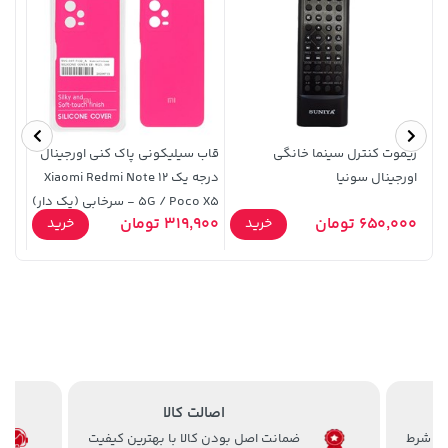
ریموت کنترل سینما خانگی
قاب سیلیکونی پاک کنی اورجینال
اورجینال سونیا
درجه یک Xiaomi Redmi Note 12
512
5G / Poco X5 - سرخابی (پک دار)
70,000 تومان
3,679,000 تومان
خرید
خرید
650,000 تومان
319,900 تومان
3,000
خرید
خرید
4,780,000
90,000
اصالت کالا
ضمانت اصل بودن کالا با بهترین کیفیت