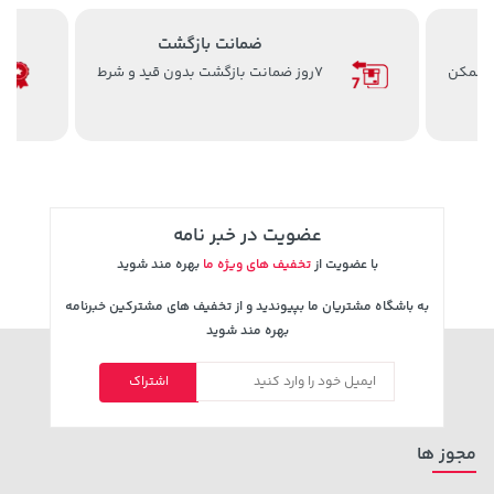
ضمانت بازگشت
ن ممکن
7روز ضمانت بازگشت بدون قید و شرط
607,800 تومان
1,109,000 تومان
خرید
خرید
659,900
عضویت در خبر نامه
با عضویت از
تخفیف های ویژه ما
بهره مند شوید
به باشگاه مشتریان ما بپیوندید و از تخفیف های مشترکین خبرنامه
بهره مند شوید
اشتراک
5,800,000 تومان
خرید
57,280,000 تومان
خرید
8,050,000
مجوز ها