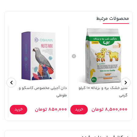
محصولات مرتبط
141,000 تومان
296,080,000 تومان
خرید
خرید
165,900
شیر خشک بره و بزغاله 10 کیلو
دان آجیلی مخصوص کاسکو و
گرمی
طوطی
کیلو
8,500,000 تومان
850,000 تومان
0,000
خرید
خرید