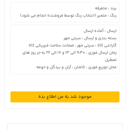
برند
متفرقه
:
رنگ
متغیر (انتخاب رنگ توسط فروشنده انجام می شود)
:
ارسال
آماده ارسال
:
بسته بندی و ارسال
سیتی مهر
:
گارانتی کالا
سیتی مهر ، ضمانت سلامت فیزیکی کالا
:
زمان ارسال فوری
9:30 الی 13 و 17 الی 22 به جز روز های
:
تعطیل
محل توزیع فوری
کاشان ، آران و بیدگل و حومه
:
موجود شد به من اطلاع بده