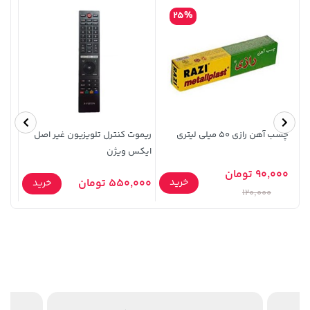
25%
چسب آهن رازی 50 میلی لیتری
ریموت کنترل تلویزیون غیر اصل
بیسک
141,000 تومان
1,109,000 تومان
خرید
خرید
ایکس ویژن
شهد تو
165,900
90,000 تومان
خرید
550,000 تومان
39,900
خرید
120,000