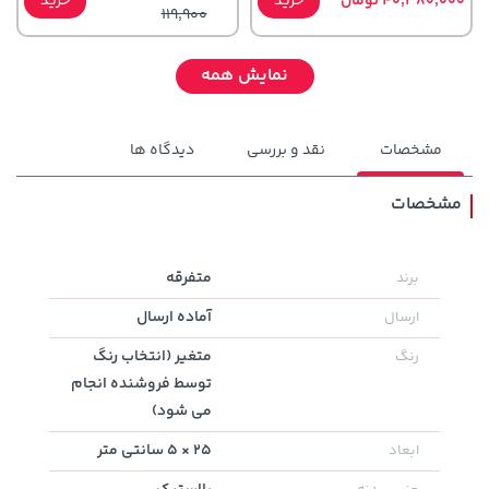
40,380,000 تومان
خرید
خرید
119,900
نمایش همه
مشخصات
نقد و بررسی
دیدگاه ها
مشخصات
3,230,000 تومان
متفرقه
برند
27,480,000 تومان
خرید
خرید
4,740,000
آماده ارسال
ارسال
متغیر (انتخاب رنگ
رنگ
توسط فروشنده انجام
می شود)
25 × 5 سانتی متر
ابعاد