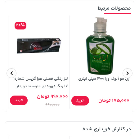
محصولات مرتبط
20%
149,900 تومان
خرید
67,080,000 تومان
خرید
ژل مو آلوئه ورا 300 میلی لیتری
لنز رنگی فصلی هرا گریس شماره
رژ لب
17 رنگ قهوه ای متوسط دوردار
990,000 تومان
خرید
175,000 تومان
0,000
خرید
990,000
100,000 تومان
خرید
22,580,000 تومان
خرید
در کنارش خریداری شده
120,000