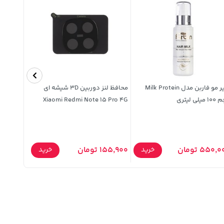
شیر مو فاربن مدل Milk Protein
محافظ لنز دوربین 3D شیشه ای
یلی لیتری
Xiaomi Redmi Note 15 Pro 4G
نیکان همر
539,000 توم
550, تومان
155,900 تومان
خرید
خرید
,000