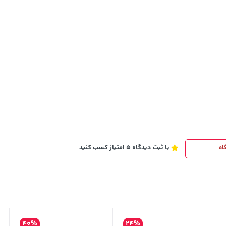
607,800
تومان
خرید
خرید
659,900
با ثبت دیدگاه 5 امتیاز کسب کنید
اه
40%
24%