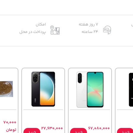
7 روز هفته
امکان
24 ساعته
پرداخت در محل
70,000
27,630,000
67,080,000
تومان
خرید
خرید
خرید