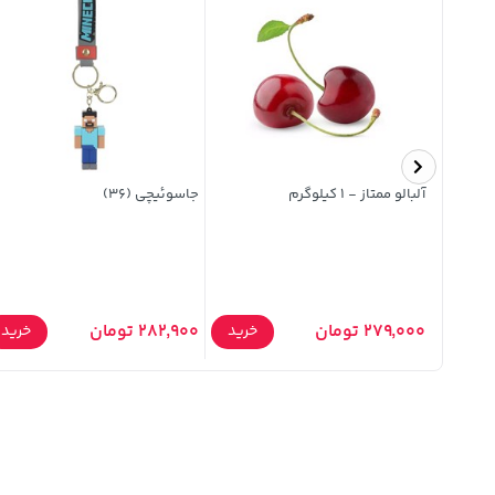
آلبالو ممتاز - 1 کیلوگرم
جاسوئیچی (36)
279,000 تومان
282,900 تومان
خرید
خرید
خرید