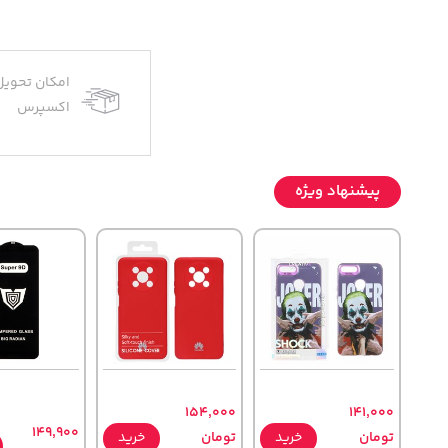
امکان تحویل
اکسپرس
پیشنهاد ویژه
154,000
141,000
149,900
تومان
خرید
تومان
خرید