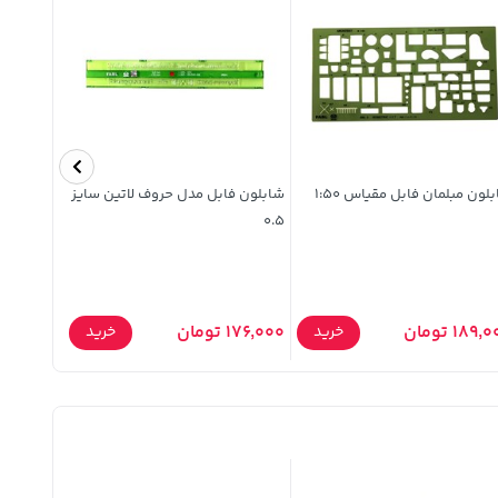
لون مبلمان فابل مقیاس 1:50
شابلون فابل مدل حروف لاتین سایز
پوستر آمو
0.5
ضامن آهو ک
189 تومان
176,000 تومان
85,000 تومان
خرید
خرید