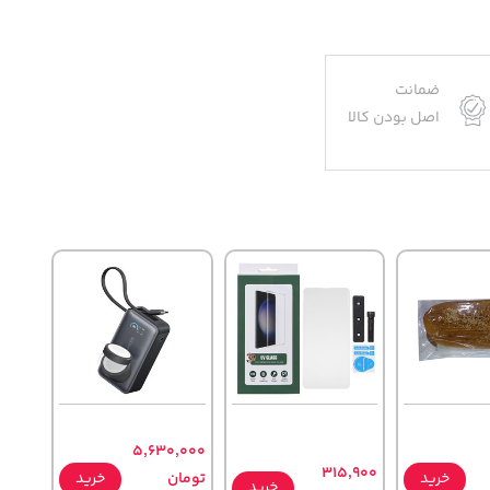
ضمانت
اصل بودن کالا
5,630,000
315,900
خرید
تومان
خرید
خرید