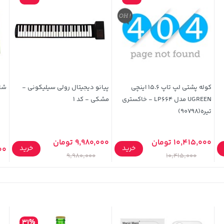
کوله پشتی لپ تاپ 15.6 اینچی
پیانو دیجیتال رولی سیلیکونی -
شاب
UGREEN مدل LP664 - خاکستری
مشکی - کد 1
تیره(90798)
10,415,000 تومان
9,980,000 تومان
خرید
خرید
,000
9,980,000
10,415,000
31%