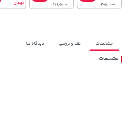
تومان
171,500
165,900
مشخصات
نقد و بررسی
دیدگاه ها
مشخصات
242,000
1,579,000
141,000
تومان
خرید
تومان
خرید
تومان
244,000
2,275,000
165,900