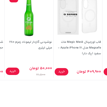
قاب اورجینال Magic Mask مات
نوشیدنی گازدار لیموناد زمزم 280
Magsafe مدل Apple iPhone 16 -
میلی لیتری
حجم 100 م
سفید (پک دار)
50,000 تومان
خرید
409,900 تومان
000
خرید
71,500