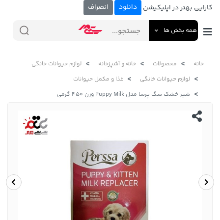
دانلود
انصراف
کارایی بهتر در اپلیکیشن
همه بخش ها
خانه
محصولات
خانه و آشپزخانه
لوازم حیوانات خانگی
لوازم حیوانات خانگی
غذا و مکمل حیوانات
شیر خشک سگ پرسا مدل Puppy Milk وزن 450 گرمی