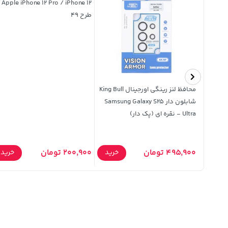
hone 12 -
طرح 49
نگین دار
محافظ لنز رینگی اورجینال King Bull
Xiaomi  - مشکی (پک
شابلون دار Samsung Galaxy S25
Ultra - نقره ای (پک دار)
495,900 تومان
200,900 تومان
خرید
خرید
خرید