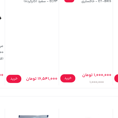
ET-BR16 - خاکستری
EC23 - سفید (کارکرده)
(قا
1,000,000 تومان
000
خرید
16,541,000 تومان
خرید
1,000,000