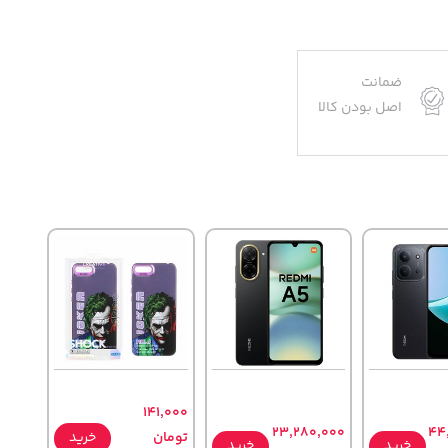
ضمانت
اصل بودن کالا
141,000
23,280,000
44
تومان
خرید
خرید
خرید