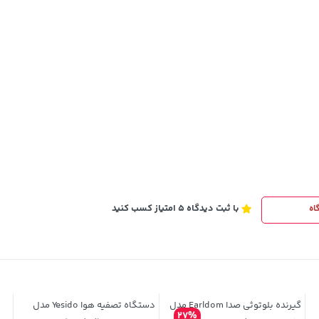
70,000
خرید
تومان
خرید
90,000
با ثبت دیدگاه 5 امتیاز کسب کنید
اه
گیرنده بلوتوثی صدا Earldom مدل
دستگاه تصفیه هوا Yesido مدل
27%