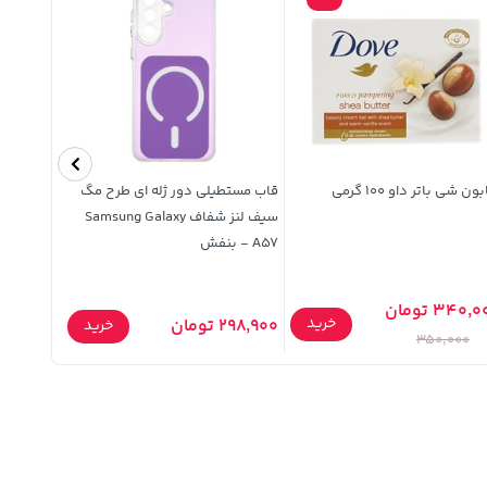
ن شی باتر داو 100 گرمی
قاب مستطیلی دور ژله ای طرح مگ
سیف لنز شفاف Samsung Galaxy
HD101 - مشکی(10129)
A57 - بنفش
340, تومان
1,070,000 تو
خرید
298,900 تومان
خرید
,000
350,000