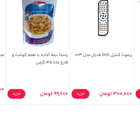
Apple iPhone 12 Pro / iP
ریموت کنترل DVD فدرال مدل 003
پاستا نیمه آماده با طعم گوشت و
صابو
قارچ مانا 145 گرمی
000
300,000 تومان
99,600 تومان
خرید
خرید