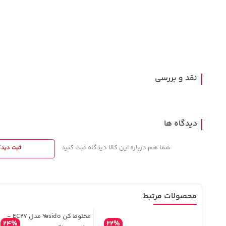
1,579,000
27,480,000
40,380,000
تومان
خرید
خرید
تومان
تومان
2,275,000
نقد و بررسی
دیدگاه ها
شما هم درباره این کالا دیدگاه ثبت کنید
ثبت دیدگ
محصولات مرتبط
مخلوط کن Yesido مدل EC27 -
24%
22%