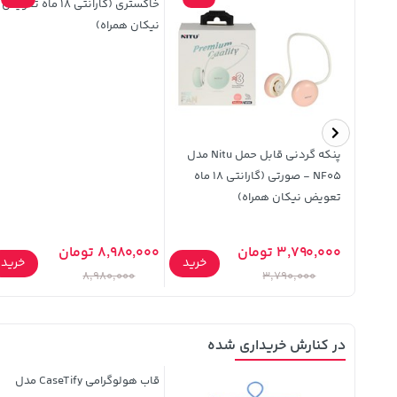
خاکستری (گارانتی 18 ماه تعویض
نیکان همراه)
ن
پنکه گردنی قابل حمل Nitu مدل
NF05 - صورتی (گارانتی 18 ماه
تعویض نیکان همراه)
3,790,000 تومان
8,980,000 تومان
خرید
خرید
خرید
8,980,000
3,790,000
در کنارش خریداری شده
قاب هولوگرامی CaseTify مدل