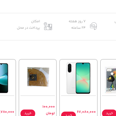
7 روز هفته
امکان
24 ساعته
پرداخت در محل
100,000
,780,000
67,080,000
خرید
تومان
خرید
خرید