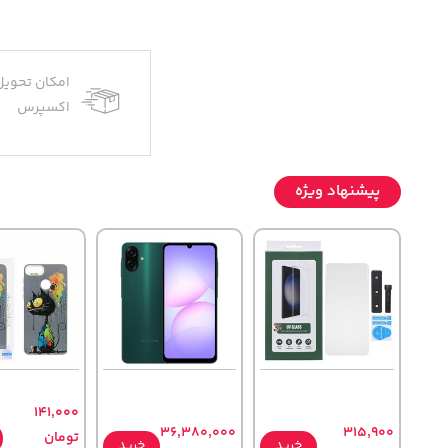
امکان تحویل
اکسپرس
پیشنهاد ویژه
141,000
36,380,000
315,900
تومان
خرید
خرید