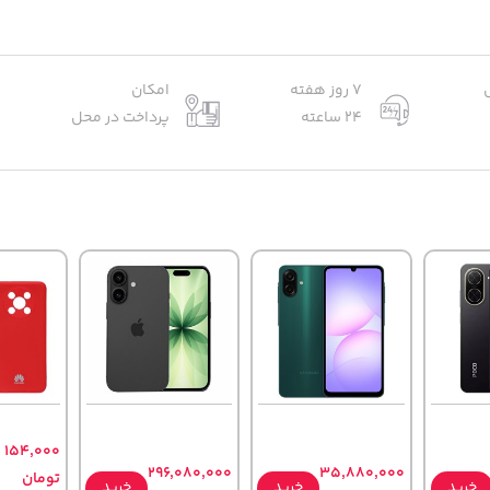
7 روز هفته
امکان
24 ساعته
پرداخت در محل
154,000
296,080,000
35,880,000
تومان
خرید
خرید
خرید