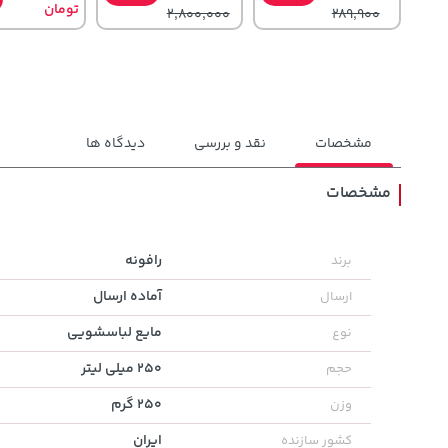
تومان
2,800,000
289,900
مشخصات
نقد و بررسی
دیدگاه ها
مشخصات
2,754,500
141,000
119,900
تومان
خرید
تومان
خرید
رافونه
برند
تومان
3,310,000
165,900
آماده ارسال
ارسال
مایع لباسشویی
نوع
250 میلی لیتر
حجم
250 گرم
وزن
ایران
کشور سازنده