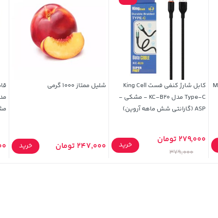
 مدل M-03
کابل شارژ کنفی فست King Cell
شلیل ممتاز 1000 گرمی
Type-C مدل KC-B20 - مشکی -
ASP (گارانتی شش ماهه آروین)
مش
279,000 تومان
خرید
247,000 تومان
900
خرید
379,000