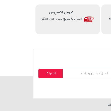
تحویل اکسپرس
از ساعت 8 الی 24
ارسال با سریع ترین زمان ممکن
اشتراک
ا