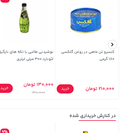
نکتار آناناس فروت لند میهن 200
کنسرو تن ماهی در روغن گلکسی
نوشیدنی طالبی با تکه های نارگی
180 گرمی
لئونارد 300 میلی لیتری
130,000 تومان
خرید
خرید
210,000 تومان
خرید
130,000
در کنارش خریداری شده
9%