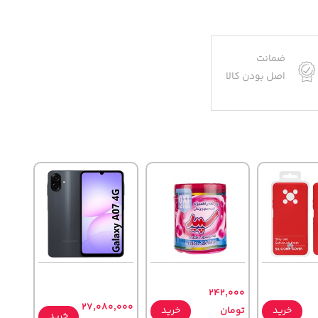
ضمانت
اصل بودن کالا
242,000
27,080,000
خرید
تومان
خرید
خرید