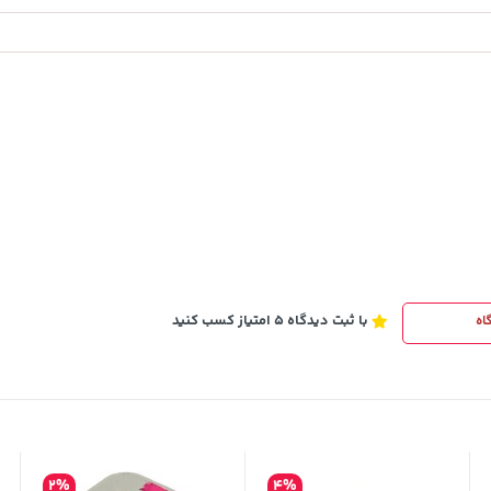
129,000
تومان
خرید
خرید
145,900
با ثبت دیدگاه 5 امتیاز کسب کنید
اه
2%
4%