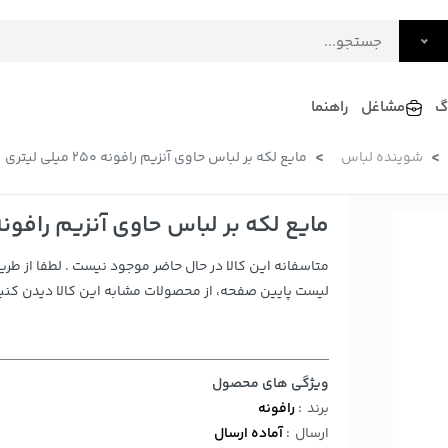
گ
مشاغل
راهنما
شوینده لباس
مایع لکه بر لباس حاوی آنزیم رافونه 250 میلی لیتری
فرش
گلاب و عرقیات
فرآورده های لبنی
دکوراسیون داخلی و تزئینی
مایع لکه بر لباس حاوی آنزیم رافونه 250 میلی لیت
سرو و پذیرایی
متاسفانه این کالا در حال حاضر موجود نیست . لطفا از طری
لوازم حیوانات خانگی
لیست پایین صفحه، از محصولات مشابه این کالا دیدن کنید
ویژگی های محصول
برند
:
رافونه
ارسال
:
آماده ارسال