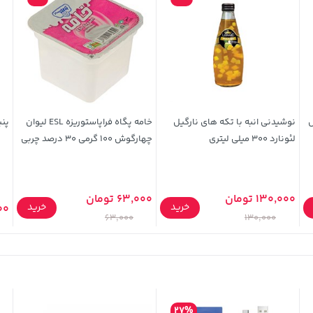
ل
نوشیدنی انبه با تکه های نارگیل
خامه پگاه فراپاستوریزه ESL لیوان
پنیر
لئونارد 300 میلی لیتری
چهارگوش 100 گرمی 30 درصد چربی
130,000 تومان
63,000 تومان
خرید
خرید
500
63,000
130,000
27%