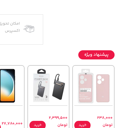
امکان تحویل
اکسپرس
پیشنهاد ویژه
2,399,500
238,000
27,780,000
تومان
خرید
تومان
خرید