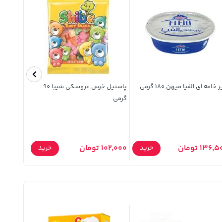
 خامه ای الفیا میهن 180 گرمی
پاستیل خرس عروسکی شیبا 90
سوپر چیپ
گرمی
توز 90 گرمی
136, تومان
102,000 تومان
130,000 توما
خرید
خرید