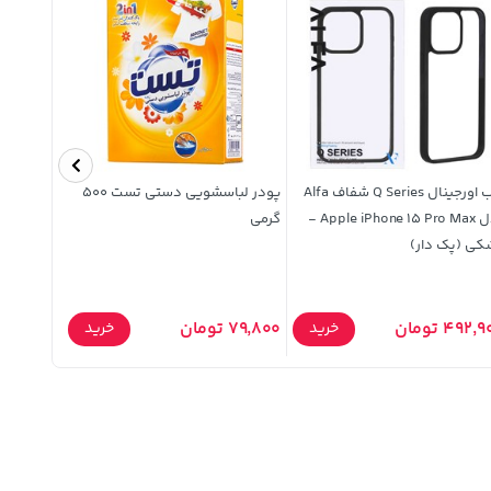
قاب اورجینال Q Series شفاف Alfa
پودر لباسشویی دستی تست 500
کنترل تلو
مدل Apple iPhone 15 Pro Max -
گرمی
دار
کی (پک دار)
492, تومان
79,800 تومان
550,000 توم
خرید
خرید