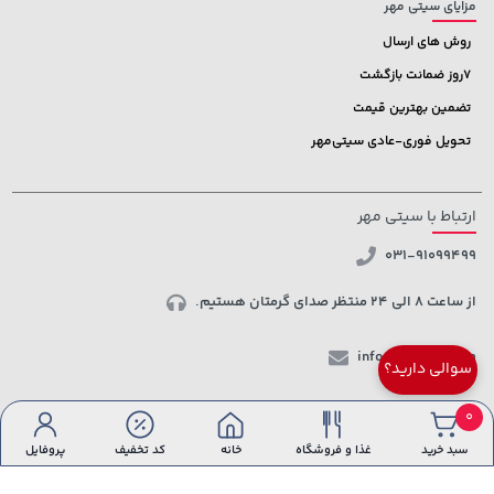
مزایای سیتی مهر
روش های ارسال
7روز ضمانت بازگشت
تضمین بهترین قیمت
تحویل فوری-عادی سیتی‌مهر
ارتباط با سیتی مهر
031-91099499
از ساعت 8 الی 24 منتظر صدای گرمتان هستیم.
info@ctmehr.com
سوالی دارید؟
شبکه های اجتماعی
0
سبد خرید
غذا و فروشگاه
خانه
کد تخفیف
پروفایل
کلیه حقوق این سایت متعلق به
مرکز تجاری سیتی مهر
می باشد