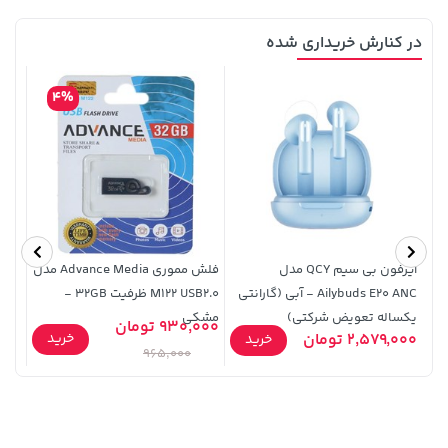
119,900 تومان
خرید
خرید
250,000
در کنارش خریداری شده
4%
339,900 تومان
خرید
42,179,000 تومان
خرید
ایرفون بی سیم QCY مدل
فلش مموری Advance Media مدل
Ailybuds E20 ANC - آبی (گارانتی
M122 USB2.0 ظرفیت 32GB -
یکساله تعویض شرکتی)
مشکی
نقره
930,000 تومان
خرید
2,579,000 تومان
9,900
خرید
965,000