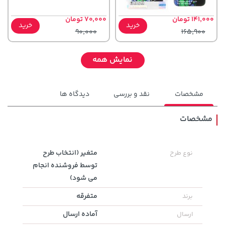
141,000 تومان
70,000 تومان
خرید
خرید
90,000
165,900
نمایش همه
مشخصات
نقد و بررسی
دیدگاه ها
مشخصات
متغیر (انتخاب طرح
نوع طرح
27,280,000 تومان
خرید
44,080,000 تومان
خرید
توسط فروشنده انجام
می شود)
متفرقه
برند
آماده ارسال
ارسال