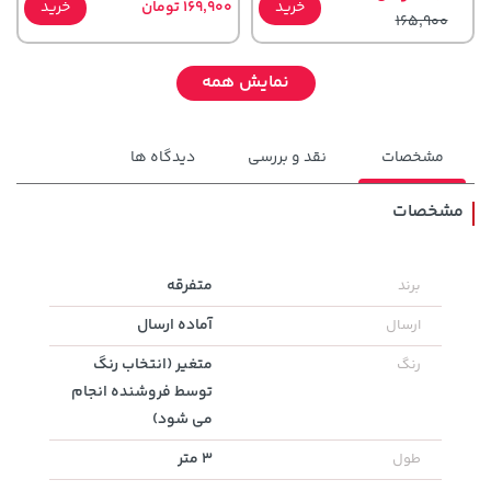
خرید
169,900 تومان
خرید
165,900
نمایش همه
مشخصات
نقد و بررسی
دیدگاه ها
مشخصات
607,800 تومان
متفرقه
برند
145,000 تومان
خرید
خرید
659,900
آماده ارسال
ارسال
متغیر (انتخاب رنگ
رنگ
توسط فروشنده انجام
می شود)
3 متر
طول