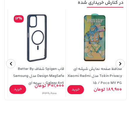
در کنارش خریداری شده
12%
56,080,000 تومان
خرید
1,109,000 تومان
خرید
محافظ صفحه نمایش شیشه ای
قاب Spigen شفاف Better By
قاب 
Tokin Privacy مدل Xiaomi Redmi
Design MagSafe مدل Samsung
24 FE
15 / Poco M7 4G
Galaxy A06 - سرمه ای
301,000 تومان
خرید
189,900 تومان
5,900
خرید
339,900