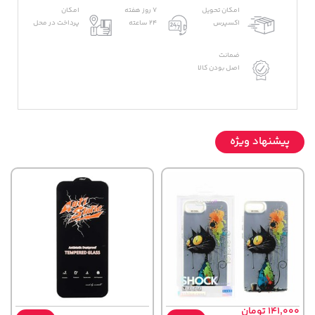
امکان تحویل
7 روز هفته
امکان
اکسپرس
24 ساعته
پرداخت در محل
ضمانت
اصل بودن کالا
پیشنهاد ویژه
141,000 تومان