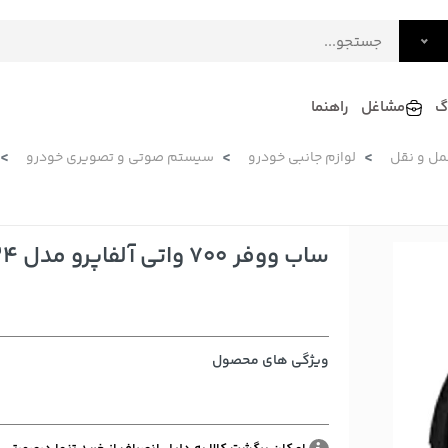
گ
مشاغل
راهنما
مل و نقل
لوازم جانبی خودرو
سیستم صوتی و تصویری خودرو
فرش
گلاب و عرقیات
فرآورده های لبنی
دکوراسیون داخلی و تزئینی
سرو و پذیرایی
ساب ووفر 700 واتی آلفاپرو مدل AP-124
لوازم حیوانات خانگی
ویژگی های محصول