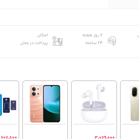
7 روز هفته
امکان
24 ساعته
پرداخت در محل
607,800
3,079,000