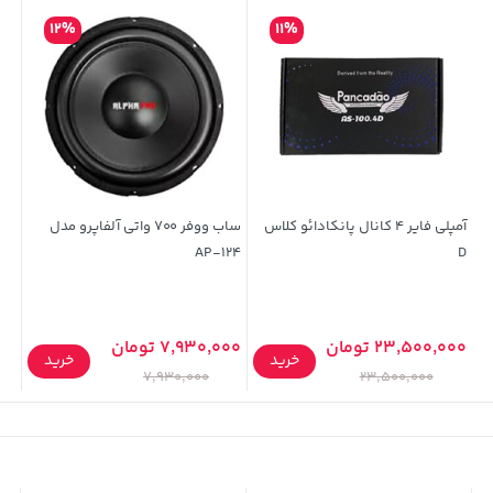
12%
11%
آمپلی فایر 4 کانال پانکادائو کلاس
ساب ووفر 700 واتی آلفاپرو مدل
AP-124
D
23,500,000 تومان
7,930,000 تومان
خرید
خرید
7,930,000
23,500,000