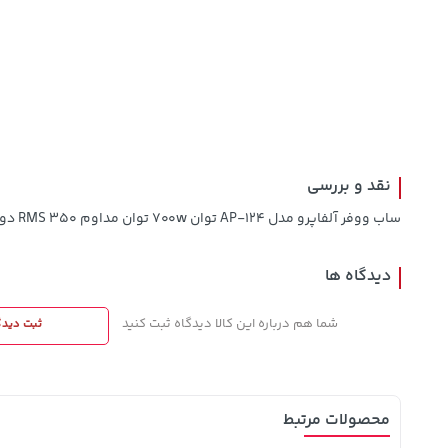
129,000
1,109,000
68,080,000
تومان
خرید
خرید
تومان
تومان
145,900
نقد و بررسی
ساب ووفر آلفاپرو مدل AP-124 توان ۷۰۰w توان مداوم ۳۵۰ RMS دو کویل ۴ اهمی
دیدگاه ها
شما هم درباره این کالا دیدگاه ثبت کنید
ثبت دیدگ
محصولات مرتبط