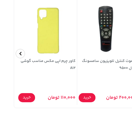
موت کنترل تلویزیون سامسونگ
کاور چرم اپی مکس مناسب گوشی
9500
A12
SMO (GT)
185,000 توما
200, تومان
110,000 تومان
خرید
خرید
,000