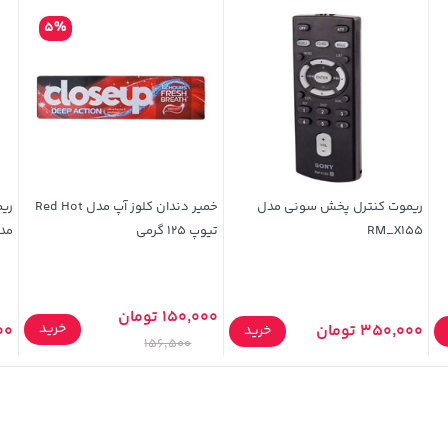
5%
ریموت کنترل پخش سونی مدل
خمیر دندان کلوز آپ مدل Red Hot
ری
RM_X155
تیوپ 125 گرمی
مدل 
150,000 تومان
خرید
350,000 تومان
000
خرید
156,500