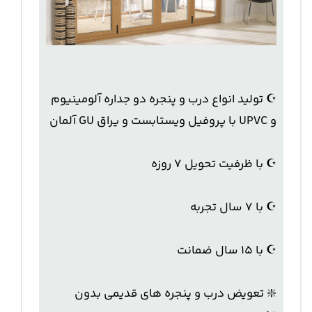
☪️ تولید انواع درب و پنجره دو جداره آلومینیوم
و UPVC با پروفیل ویستابست و یراق GU آلمان
☪️ با ظرفیت تحویل 7 روزه
☪️ با 7 سال تجربه
☪️ با 15 سال ضمانت
❇️ تعویض درب و پنجره های قدیمی بدون