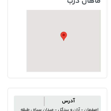
ماهان درب
آدرس
اصفهان - آران و بیدگل - میدان سپاه ، طبقه