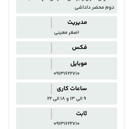
دوم محضر داداشی
مدیریت
اصغر معینی
فکس
موبایل
09131622710
ساعات کاری
9 الی 13 و 18 الی 22
ثابت
09131622710