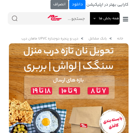
دانلود
انصراف
کارایی بهتر در اپلیکیشن
همه بخش ها
خانه
بانک مشاغل
درب و پنجره دوجداره UPVC ماهان درب