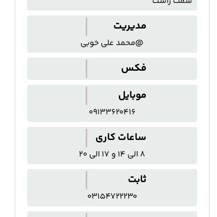
سمت راست
مدیریت
@محمد علی خوبی
فکس
موبایل
09133620416
ساعات کاری
8 الی 14 و 17 الی 20
ثابت
03154722230