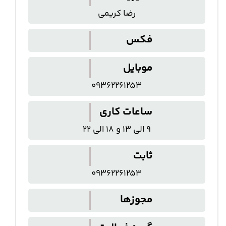
رضا کریمی
فکس
موبایل
09362261253
ساعات کاری
9 الی 13 و 18 الی 22
ثابت
09362261253
مجوزها