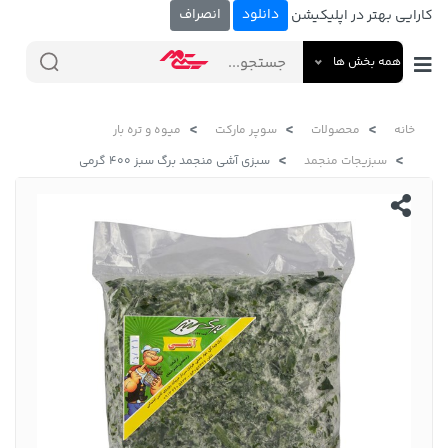
دانلود
انصراف
کارایی بهتر در اپلیکیشن
همه بخش ها
خانه
محصولات
سوپر مارکت
میوه و تره بار
سبزیجات منجمد
سبزی آشی منجمد برگ سبز 400 گرمی