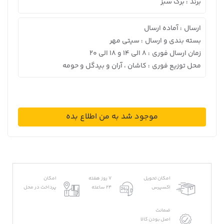
برند
برگ سبز
:
ارسال
آماده ارسال
:
بسته بندی و ارسال
سیتی مهر
:
زمان ارسال فوری
8 الی 14 و 18 الی 20
:
محل توزیع فوری
کاشان ، آران و بیدگل و حومه
:
موجود شد به من اطلاع بده
امکان تحویل
7 روز هفته
امکان
اکسپرس
24 ساعته
پرداخت در محل
ضمانت
اصل بودن کالا