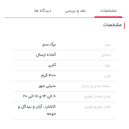
مشخصات
نقد و بررسی
دیدگاه ها
مشخصات
1,143,000 تومان
برگ سبز
برند
خرید
68,080,000 تومان
خرید
1,187,000
آماده ارسال
ارسال
آشی
نوع
400 گرم
وزن
سیتی مهر
بسته بندی و ارسال
8 الی 14 و 18 الی 20
زمان ارسال فوری
کاشان ، آران و بیدگل و
محل توزیع فوری
حومه
57,580,000 تومان
خرید
28,780,000 تومان
خرید