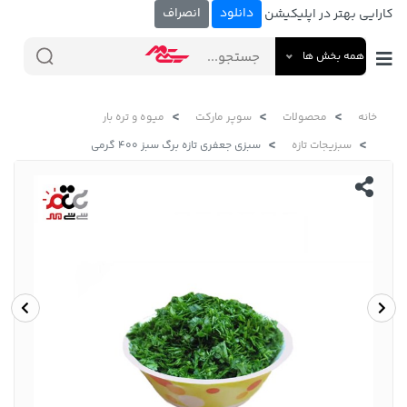
دانلود
انصراف
کارایی بهتر در اپلیکیشن
همه بخش ها
خانه
محصولات
سوپر مارکت
میوه و تره بار
سبزیجات تازه
سبزی جعفری تازه برگ سبز 400 گرمی