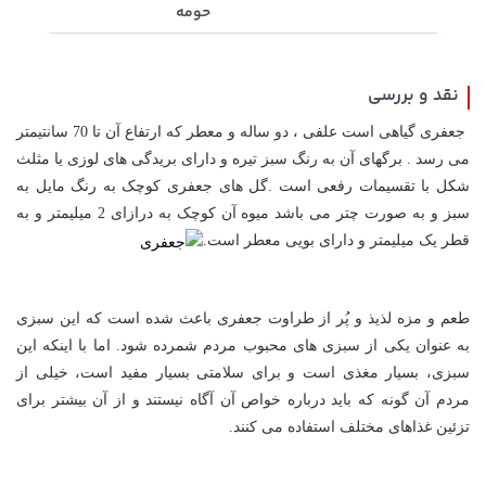
100,000 تومان
141,000 تومان
حومه
خرید
خرید
165,900
120,000
نقد و بررسی
جعفری گیاهی است علفی ، دو ساله و معطر که ارتفاع آن تا 70 سانتیمتر
می رسد . برگهای آن به رنگ سبز تیره و دارای بریدگی های لوزی یا مثلث
شکل با تقسیمات رفعی است .گل های جعفری کوچک به رنگ مایل به
سبز و به صورت چتر می باشد میوه آن کوچک به درازای 2 میلیمتر و به
قطر یک میلیمتر و دارای بویی معطر است.
154,000 تومان
119,900 تومان
خرید
خرید
171,500
طعم و مزه لذیذ و پُر از طراوت جعفری باعث شده است که این سبزی
به عنوان یکی از سبزی های محبوب مردم شمرده شود. اما با اینکه این
سبزی، بسیار مغذی است و برای سلامتی بسیار مفید است، خیلی از
مردم آن گونه که باید درباره خواص آن آگاه نیستند و از آن بیشتر برای
تزئین غذاهای مختلف استفاده می کنند.