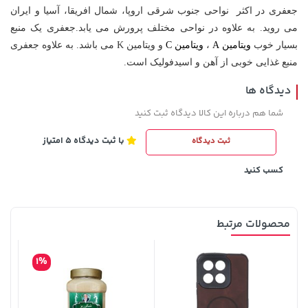
جعفری در اکثر نواحی جنوب شرقی اروپا، شمال افریقا، آسیا و ایران
می روید. به علاوه در نواحی مختلف پرورش می یابد.جعفری یک منبع
بسیار خوب
ویتامین A
،
ویتامین C
و ویتامین K می باشد. به علاوه جعفری
2,399,500 تومان
خرید
1,109,000 تومان
خرید
منبع غذایی خوبی از آهن و اسیدفولیک است.
2,800,000
دیدگاه ها
شما هم درباره این کالا دیدگاه ثبت کنید
با ثبت دیدگاه 5 امتیاز
ثبت دیدگاه
کسب کنید
محصولات مرتبط
3,879,000 تومان
خرید
1,109,000 تومان
خرید
1%