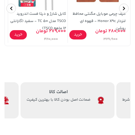
کیف چرمی موبایل مگنتی محافظ
کابل شارژ و دیتا فست اندروید
قاب 
لنزدار Honor X9c - قهوه ای
TSCO مدل TC 50 - سفید (گارانتی
روشن
12 ماهه TSCO)
(پک 
280,000 تومان
279,000 تومان
2,000
خرید
خرید
420,000
329,900
57,080,000 تومان
خرید
40,380,000 تومان
خرید
اصالت کالا
ضمانت اصل بودن کالا با بهترین کیفیت