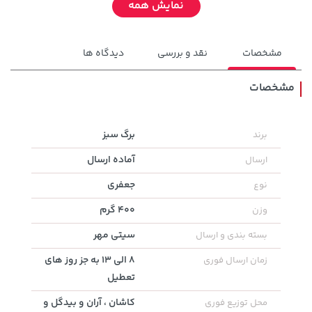
نمایش همه
مشخصات
نقد و بررسی
دیدگاه ها
مشخصات
1,849,000 تومان
برگ سبز
برند
خرید
27,480,000 تومان
خرید
2,179,000
آماده ارسال
ارسال
جعفری
نوع
400 گرم
وزن
سیتی مهر
بسته بندی و ارسال
8 الی 13 به جز روز های
زمان ارسال فوری
تعطیل
کاشان ، آران و بیدگل و
محل توزیع فوری