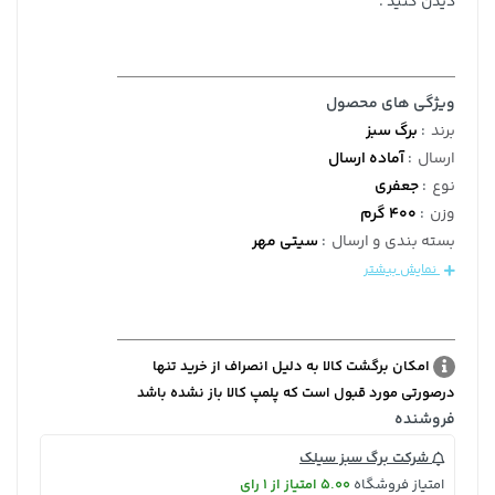
دیدن کنید .
ویژگی های محصول
برند
:
برگ سبز
ارسال
:
آماده ارسال
نوع
:
جعفری
وزن
:
400 گرم
بسته بندی و ارسال
:
سیتی مهر
نمایش بیشتر
امکان برگشت کالا به دلیل انصراف از خرید تنها
درصورتی مورد قبول است که پلمپ کالا باز نشده باشد
فروشنده
شرکت برگ سبز سیلک
امتیاز فروشگاه
5.00 امتیاز از 1 رای