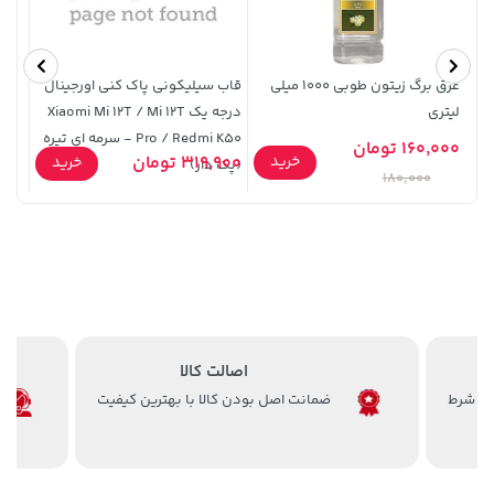
عرق برگ زیتون طوبی 1000 میلی
قاب سیلیکونی پاک کنی اورجینال
لیتری
درجه یک Xiaomi Mi 12T / Mi 12T
Pro / Redmi K50 - سرمه ای تیره
160,000 تومان
119,900 تومان
خرید
27,780,000 تومان
خرید
خرید
319,900 تومان
8,500
خرید
(پک دار)
صور
180,000
اصالت کالا
ضمانت اصل بودن کالا با بهترین کیفیت
4,279,000 تومان
701,000 تومان
خرید
خرید
5,454,000