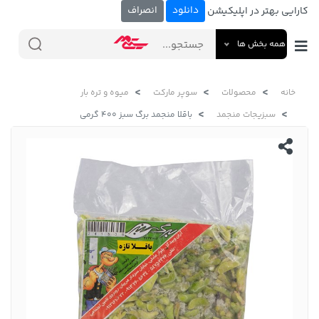
دانلود
انصراف
کارایی بهتر در اپلیکیشن
همه بخش ها
خانه
محصولات
سوپر مارکت
میوه و تره بار
سبزیجات منجمد
باقلا منجمد برگ سبز 400 گرمی