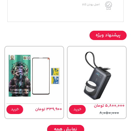
اصل بودن کالا
پیشنهاد ویژه
5,800,000 تومان
خرید
339,900 تومان
خرید
8,050,000
نمایش همه