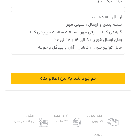
برند
برگ سبز
:
ارسال
آماده ارسال
:
بسته بندی و ارسال
سیتی مهر
:
گارانتی کالا
سیتی مهر ، ضمانت سلامت فیزیکی کالا
:
زمان ارسال فوری
8 الی 14 و 18 الی 20
:
محل توزیع فوری
کاشان ، آران و بیدگل و حومه
:
موجود شد به من اطلاع بده
امکان تحویل
7 روز هفته
امکان
اکسپرس
24 ساعته
پرداخت در محل
ضمانت