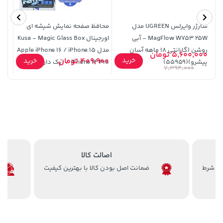
شارژر وایرلس UGREEN مدل
محافظ صفحه نمایش شیشه ای
MagFlow W753 25W - آبی
اورجینال Kusa - Magic Glass Box
روشن (گارانتی 18 ماهه آسان
مدل Apple iPhone 16 / iPhone 15
5,600,000 تومان
9,000
145,000 تومان
خرید
315,900 تومان
خرید
خرید
409,900 تومان
خرید
پیشرو)(55959)
/ iPhone 14 Pro (پک دار)
7,394,000
اصالت کالا
ضمانت اصل بودن کالا با بهترین کیفیت
5,630,000 تومان
23,880,000 تومان
خرید
خرید
6,580,000