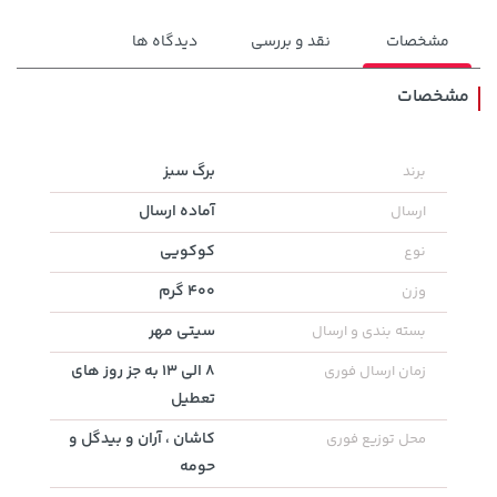
مشخصات
نقد و بررسی
دیدگاه ها
مشخصات
129,000 تومان
برگ سبز
برند
خرید
42,780,000 تومان
خرید
145,900
آماده ارسال
ارسال
کوکویی
نوع
400 گرم
وزن
سیتی مهر
بسته بندی و ارسال
8 الی 13 به جز روز های
زمان ارسال فوری
تعطیل
کاشان ، آران و بیدگل و
محل توزیع فوری
حومه
45,580,000 تومان
خرید
315,900 تومان
خرید