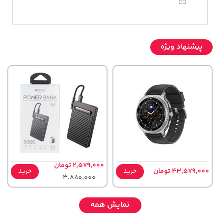
پیشنهاد ویژه
2,579,000 تومان
43,579,000 تومان
خرید
خرید
3,880,000
نمایش همه