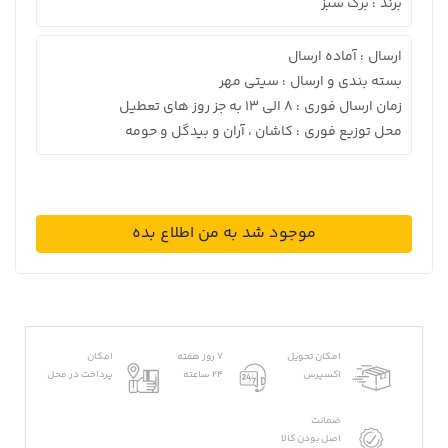
برند
برگ سبز
:
ارسال
آماده ارسال
:
بسته بندی و ارسال
سیتی مهر
:
زمان ارسال فوری
8 الی 13 به جز روز های تعطیل
:
محل توزیع فوری
کاشان ، آران و بیدگل و حومه
:
موجود شد به من اطلاع بده
امکان تحویل
7 روز هفته
امکان
اکسپرس
24 ساعته
پرداخت در محل
ضمانت
اصل بودن کالا