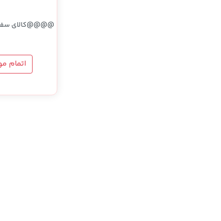
@@@@کالای سفا
اتمام م