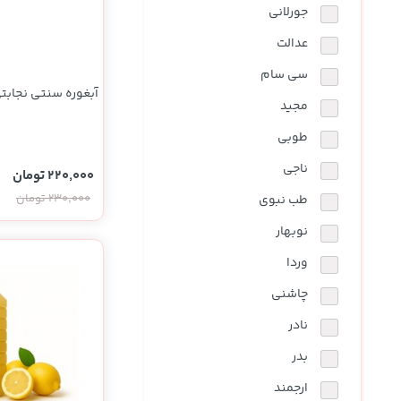
جورلانی
عدالت
سی سام
آبغوره سنتی نجابتی 500 گر
مجید
طوبی
ناجی
220,000 تومان
230,000 تومان
طب نبوی
نوبهار
وردا
چاشنی
نادر
بدر
ارجمند