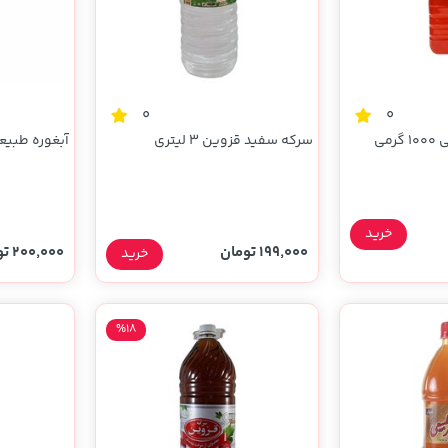
0
0
می
سرکه سفید قزوین 3 لیتری
آبغوره طبیع
خرید
199,000 تومان
200,000 تومان
خرید
%18