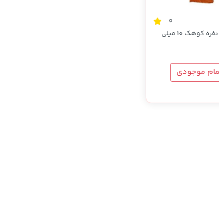
0
آب نارنج تک نفره کوهک 10 میلی
مام موجودی