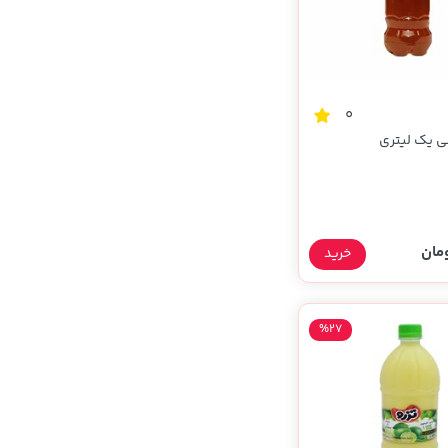
0
ی یک لیتری
خرید
%27