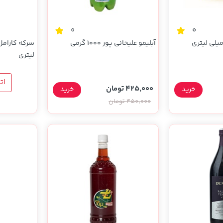
0
0
آبلیمو علیخانی پور 1000 گرمی
لیتری
ات
425,000 تومان
خرید
خرید
450,000 تومان