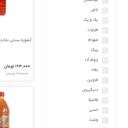
بیدستان
تاش
یک و یک
طراوت
مهرام
آبغوره سنتی نجابتی 1000 گر
پیک
اروم آدا
163,000 تومان
بقاء
170,000 تومان
قزوین
دنیگریس
فامیلا
انسی
وشت