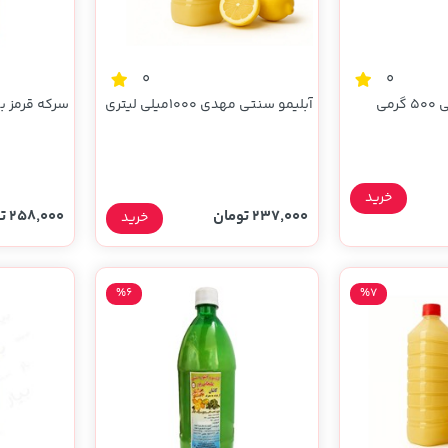
0
0
می
آبلیمو سنتی مهدی 1000میلی لیتری
سرکه قرمز بید
خرید
237,000 تومان
258,000 تومان
خرید
%6
%7