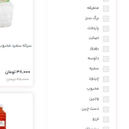
نوشیدنی ها
روشنایی و الکتریکی
متفرقه
برگ سبز
پایتخت
اصالت
سرکه سفید محبوب 500 گرم
بهروز
دلوسه
سمیه
38,000 تومان
چینود
45,000 تومان
محبوب
وجین
دست چین
تزرو