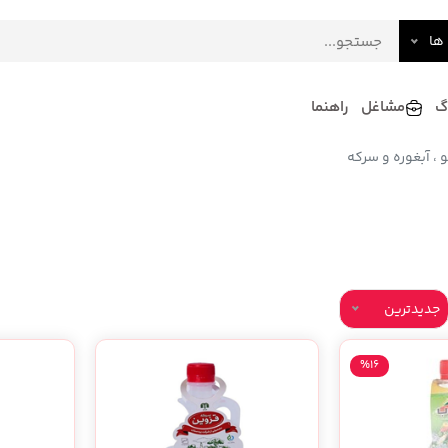
ها
گ
مشاغل
راهنما
و ، آبغوره و سرکه
فرش
گلاب و عرقیات
فرآورده های لبنی
دکوراسیون داخلی و تزئینی
سرو و پذیرایی
لوازم حیوانات خانگی
جدیدترین
%16