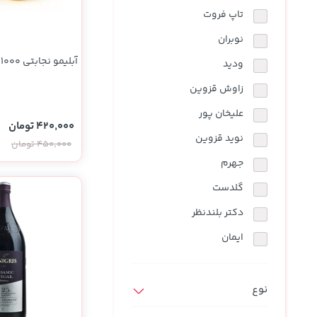
تاپ فروت
نوبران
آبلیمو نجابتی 1000میلی لیتری
ودید
زاوش قزوین
علیخان پور
420,000 تومان
نوید قزوین
450,000 تومان
جهرم
گلدست
دکتر بلندنظر
ایمان
نوع