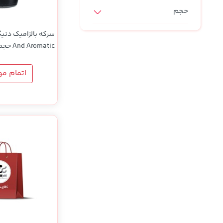
حجم
لیتری
اتمام م