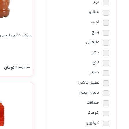
برتر
میلانو
ادیب
زبیح
سرکه انگور طبیعی 1000 گرمی
علیخانی
بیژن
ترنج
200,000 تومان
حسنی
عقیق کاشان
دنیای زیتون
صداقت
کوهک
کیکورو