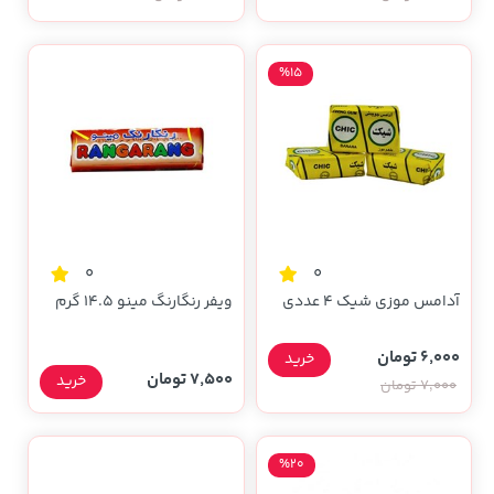
%15
0
0
آدامس موزی شیک 4 عددی
ویفر رنگارنگ مینو 14.5 گرم
6,000 تومان
خرید
7,500 تومان
خرید
7,000 تومان
%20