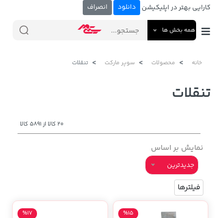
دانلود
انصراف
کارایی بهتر در اپلیکیشن
همه بخش ها
خانه
محصولات
سوپر مارکت
تنقلات
تنقلات
20 کالا از 5891 کالا
نمایش بر اساس
جدیدترین
فیلترها
%17
%15