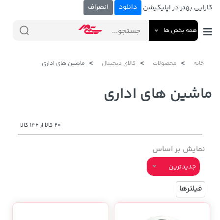
دانلود
انصراف
کارایی بهتر در اپلیکیشن
همه بخش ها
خانه
محصولات
کالای دیجیتال
ماشین های اداری
ماشین های اداری
20 کالا از 146 کالا
نمایش بر اساس
جدیدترین
فیلترها