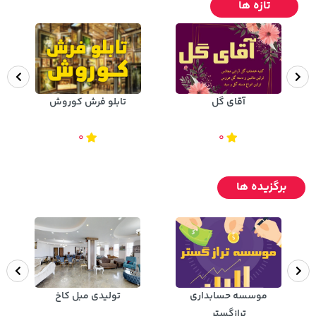
تازه ها
آقای گل
تابلو فرش کوروش
0
0
برگزیده ها
موسسه حسابداری
تولیدی مبل کاخ
ترازگستر