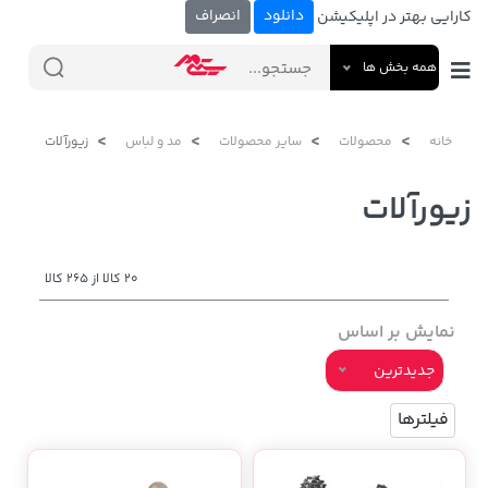
دانلود
انصراف
کارایی بهتر در اپلیکیشن
همه بخش ها
خانه
محصولات
سایر محصولات
مد و لباس
زیورآلات
زیورآلات
20 کالا از 265 کالا
نمایش بر اساس
جدیدترین
فیلترها