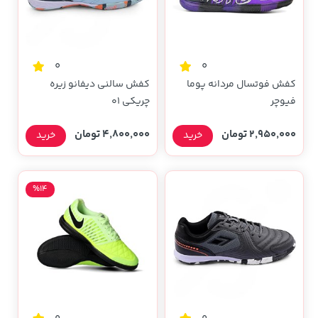
0
0
کفش فوتسال مردانه پوما
کفش سالنی دیفانو زیره
فیوچر
چریکی ۰۱
2,950,000 تومان
4,800,000 تومان
خرید
خرید
%14