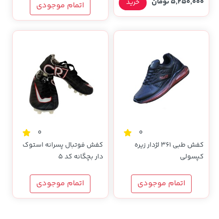
5,250,000 تومان
خرید
اتمام موجودی
0
0
کفش طبی 361 لژدار زیره
کفش فوتبال پسرانه استوک
کپسولی
دار بچگانه کد 5
اتمام موجودی
اتمام موجودی