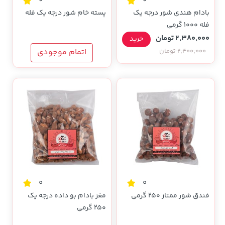
0
0
بادام هندی شور درجه یک
پسته خام شور درجه یک فله
فله 1000 گرمی
2,380,000 تومان
خرید
2,400,000 تومان
اتمام موجودی
0
0
فندق شور ممتاز 250 گرمی
مغز بادام بو داده درجه یک
250 گرمی