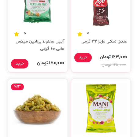
0
0
فندق نمکی مزمز 32 گرمی
آجیل مخلوط پرشین میکس
مانی 60 گرمی
123,000 تومان
خرید
150,000 تومان
خرید
125,000 تومان
%13