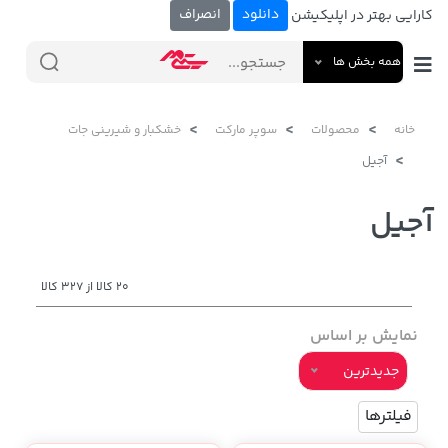
دانلود
انصراف
کارایی بهتر در اپلیکیشن
همه بخش ها
خانه
محصولات
سوپر مارکت
خشکبار و شیرینی جات
آجیل
آجیل
20 کالا از 327 کالا
نمایش بر اساس
جدیدترین
فیلترها