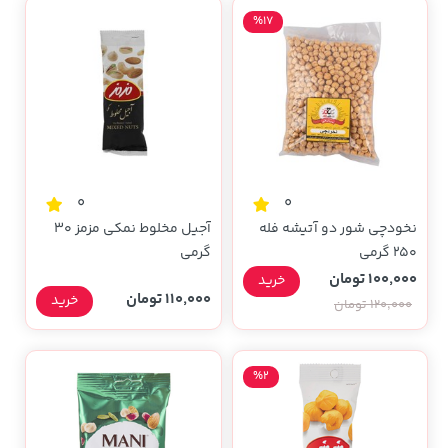
%17
0
0
نخودچی شور دو آتیشه فله
آجیل مخلوط نمکی مزمز 30
250 گرمی
گرمی
100,000 تومان
خرید
110,000 تومان
خرید
120,000 تومان
%2