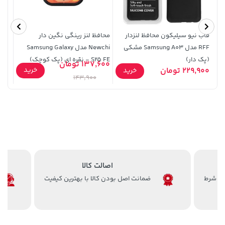
قاب نیو سیلیکون محافظ لنزدار
محافظ لنز رینگی نگین دار
RFF مدل Samsung A03 مشکی
Newchi مدل Samsung Galaxy
(پک دار)
S25 FE - نقره ای (پک کوچک)
137,600 تومان
3,879,000 تومان
خرید
339,900 تومان
خرید
خرید
229,900 تومان
9,900
خرید
قهوه
143,900
اصالت کالا
ضمانت اصل بودن کالا با بهترین کیفیت
141,000 تومان
1,109,000 تومان
خرید
خرید
165,900