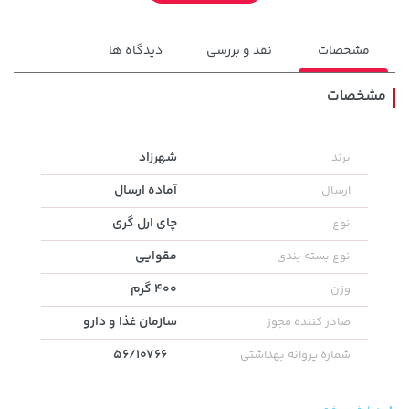
مشخصات
نقد و بررسی
دیدگاه ها
مشخصات
185,000 تومان
شهرزاد
برند
315,900 تومان
خرید
خرید
219,900
آماده ارسال
ارسال
چای ارل گری
نوع
مقوایی
نوع بسته بندی
400 گرم
وزن
سازمان غذا و دارو
صادر کننده مجوز
56/10766
شماره پروانه بهداشتی
1,849,000 تومان
خرید
43,980,000 تومان
خرید