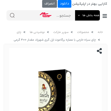
دانلود
انصراف
کارایی بهتر در اپلیکیشن
همه بخش ها
خانه
محصولات
سوپر مارکت
نوشیدنی ها
چای
چای سیاه خارجی با عصاره برگاموت ارل گری شهرزاد مقدار 400 گرمی