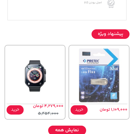
اصل بودن کالا
پیشنهاد ویژه
4,279,000 تومان
1,109,000 تومان
خرید
خرید
5,454,000
نمایش همه