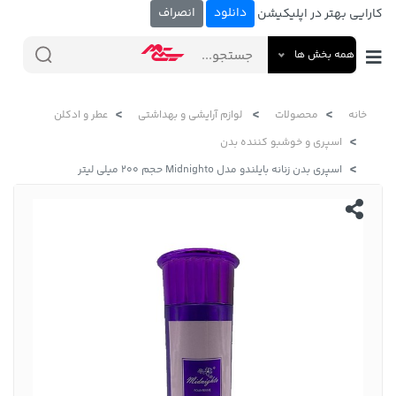
دانلود
انصراف
کارایی بهتر در اپلیکیشن
همه بخش ها
خانه
محصولات
لوازم آرایشی و بهداشتی
عطر و ادکلن
اسپری و خوشبو کننده بدن
اسپری بدن زنانه بایلندو مدل Midnighto حجم 200 میلی لیتر