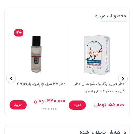
محصولات مرتبط
11%
145,000 تومان
خرید
2,729,000 تومان
خرید
عطر جیبی ارگانیک شو مدل عطر
عطر ۳۵ میل چاپلین، رایحه CH
گل یخ حجم 4 میلی لیتری
آمت
440,000 تومان
0,000
خرید
155,000 تومان
خرید
440,000
در کنارش خریداری شده