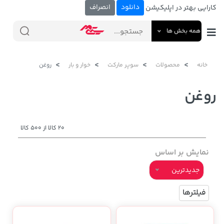
دانلود
انصراف
کارایی بهتر در اپلیکیشن
همه بخش ها
خانه
محصولات
سوپر مارکت
خوار و بار
روغن
روغن
20 کالا از 500 کالا
نمایش بر اساس
جدیدترین
فیلترها