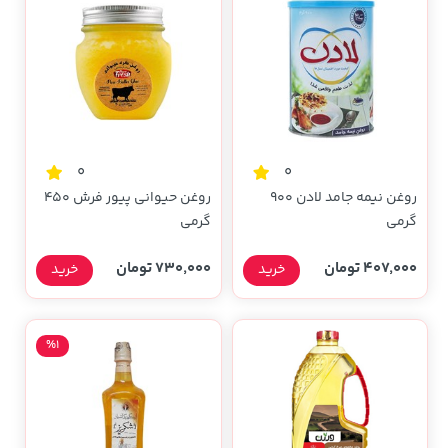
0
0
روغن نیمه جامد لادن 900
روغن حیوانی پیور فرش 450
گرمی
گرمی
407,000 تومان
730,000 تومان
خرید
خرید
%1