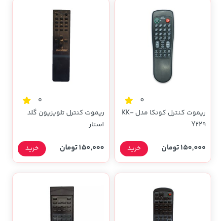
0
0
ریموت کنترل کونکا مدل KK-
ریموت کنترل تلویزیون گلد
Y229
استار
150,000 تومان
150,000 تومان
خرید
خرید