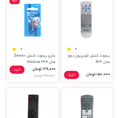
%16
0
0
ریموت کنترل تلویزیون دوو
باتری ریموت کنترل +Detex
مدل R23
مدل Alkaline 23A
169,000 تومان
خرید
150,000 تومان
خرید
199,000 تومان