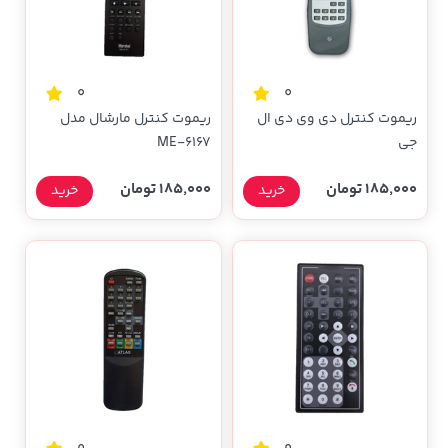
0
0
ریموت کنترل دی وی دی ال
ریموت کنترل مارشال مدل
جی
ME-6167
185,000 تومان
185,000 تومان
خرید
خرید