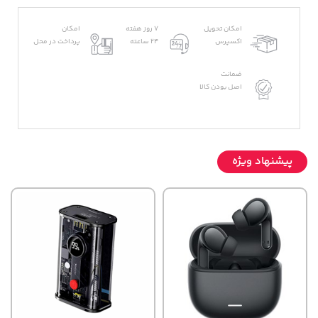
امکان تحویل
7 روز هفته
امکان
اکسپرس
24 ساعته
پرداخت در محل
ضمانت
اصل بودن کالا
پیشنهاد ویژه