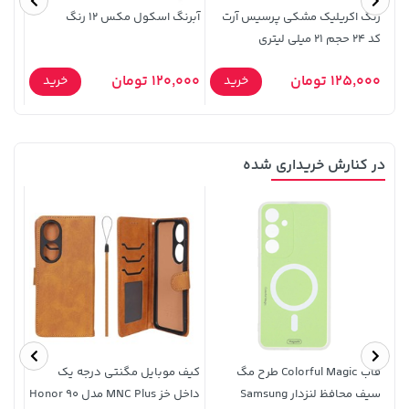
141,000 تومان
2,399,500 تومان
رنگ اکریلیک مشکی پرسیس آرت
آبرنگ اسکول مکس 12 رنگ
خرید
خرید
2,800,000
165,900
کد 24 حجم 21 میلی لیتری
عدد
125,000 تومان
120,000 تومان
5,000
خرید
خرید
در کنارش خریداری شده
قاب
Poco
129,000 تومان
خرید
119,900 تومان
خرید
M5S - طرح 1
145,900
قاب Colorful Magic طرح مگ
کیف موبایل مگنتی درجه یک
سیف محافظ لنزدار Samsung
داخل خز MNC Plus مدل Honor 90