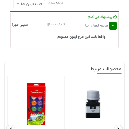
مرتب سازی
جدیدترین ها
پیشنهاد می کنم
1400/08/14
سیتی مهر
0
هانیه انصاری تبار
واقعا بابت این طرح ازتون ممنونم
4,279,000 تومان
141,000 تومان
خرید
خرید
165,900
5,454,000
محصولات مرتبط