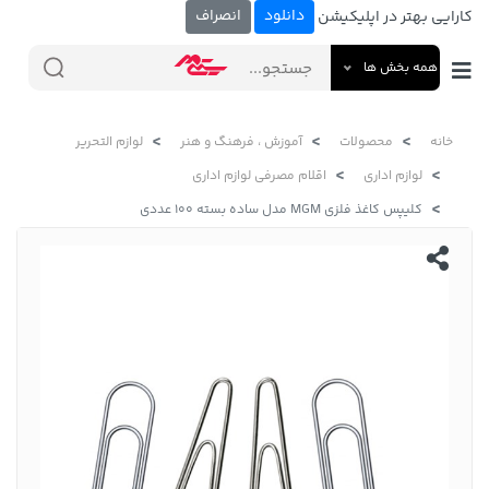
دانلود
انصراف
کارایی بهتر در اپلیکیشن
همه بخش ها
خانه
محصولات
آموزش ، فرهنگ و هنر
لوازم التحریر
لوازم اداری
اقلام مصرفی لوازم اداری
کلیپس کاغذ فلزی MGM مدل ساده بسته 100 عددی