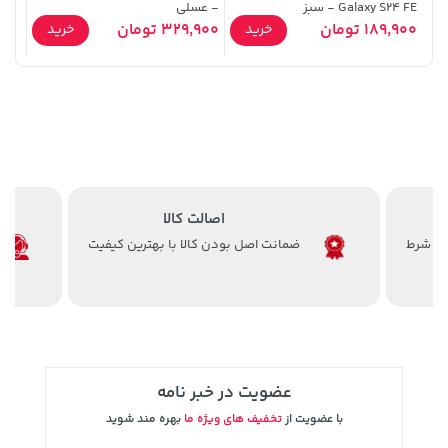
Galaxy S24 FE - سبز
- عسلی
189,900 تومان
329,900 تومان
29,900
خرید
خرید
2,754,500 تومان
3,879,000 تومان
خرید
خرید
3,310,000
اصالت کالا
ضمانت اصل بودن کالا با بهترین کیفیت
70,000 تومان
خرید
67,280,000 تومان
خرید
90,000
عضویت در خبر نامه
با عضویت از
تخفیف های ویژه ما
بهره مند شوید