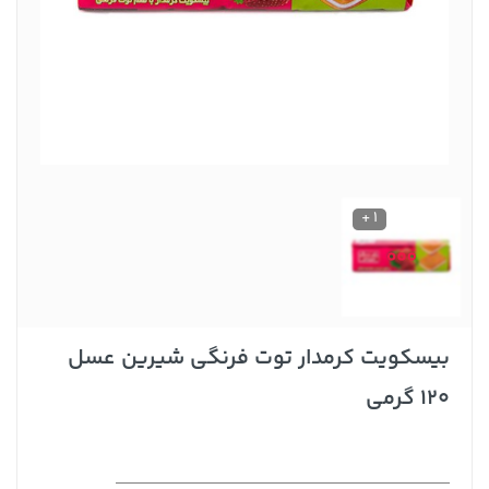
1 +
بیسکویت کرمدار توت فرنگی شیرین عسل
120 گرمی