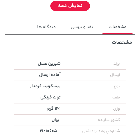
نمایش همه
مشخصات
نقد و بررسی
دیدگاه ها
مشخصات
2,679,000 تومان
شیرین عسل
برند
315,900 تومان
خرید
خرید
3,820,000
آماده ارسال
ارسال
بیسکویت کرمدار
نوع
توت فرنگی
طعم
120 گرم
وزن
ایران
کشور سازنده
21/10605
شماره پروانه بهداشتی