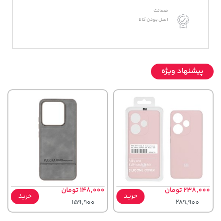
ضمانت
اصل بودن کالا
پیشنهاد ویژه
238,000 تومان
148,000 تومان
خرید
خرید
159,900
289,900